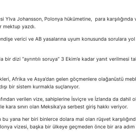
si Ylva Johansson, Polonya hükümetine, para karşılığında 
ir mektup yazdı.
endişe verici ve AB yasalarına uyum konusunda sorulara yol
r dizi “ayrıntılı soruya” 3 Ekim’e kadar yanıt verilmesi ta
ilikleri, Afrika ve Asya’dan gelen göçmenlere olağanüstü meb
 dışı bir sistem kurmakla suçlanıyor.
ından verilen vize, sahiplerine İsviçre ve İzlanda da dahil 
e kara sınırı olan Meksika’ya serbest giriş hakkı veriyor.
bu yana her biri binlerce dolara mal olan rüşvet karşılığın
Polonya vizesi, başka bir ülkeye geçmeden önce bir ara adım