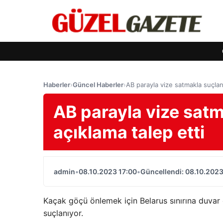
Haberler
›
Güncel Haberler
›
AB parayla vize satmakla suçlan
AB parayla vize sat
açıklama talep etti
admin
•
08.10.2023 17:00
•
Güncellendi: 08.10.2023
Kaçak göçü önlemek için Belarus sınırına duvar
suçlanıyor.