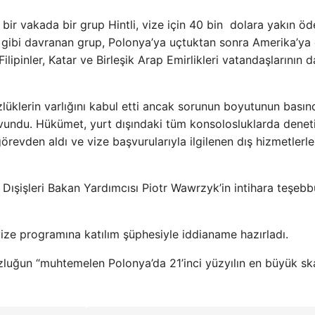
 bir vakada bir grup Hintli, vize için 40 bin dolara yakın ö
ş gibi davranan grup, Polonya’ya uçtuktan sonra Amerika’ya 
ipinler, Katar ve Birleşik Arap Emirlikleri vatandaşlarının d
zlüklerin varlığını kabul etti ancak sorunun boyutunun basın
undu. Hükümet, yurt dışındaki tüm konsolosluklarda denet
 görevden aldı ve vize başvurularıyla ilgilenen dış hizmetlerle i
Dışişleri Bakan Yardımcısı Piotr Wawrzyk’in intihara teşebb
 vize programına katılım şüphesiyle iddianame hazırladı.
uzluğun “muhtemelen Polonya’da 21’inci yüzyılın en büyük sk