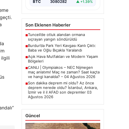
BTC
3080282
▲ +1.39%
deme
geçti.
a
Son Eklenen Haberler
Tunceli’de otluk alandan ormana
■
sıçrayan yangın söndürüldü
da
Burdur’da Park Yeri Kavgası Kanlı Çıktı:
■
im
Baba ve Oğlu Bıçakla Yaralandı
Açık Hava Mutfakları ve Modern Yaşam
lgili
■
Bölgeleri
CANLI | Olympiakos – NEC Nijmegen
■
maç anlatımı! Maç ne zaman? Saat kaçta
üs
ve hangi kanalda? – 04 Ağustos 2026
Son dakika deprem mi oldu? Az önce
■
deprem nerede oldu? İstanbul, Ankara,
İzmir ve il il AFAD son depremler 03
Ağustos 2026
andalı”
Güncel