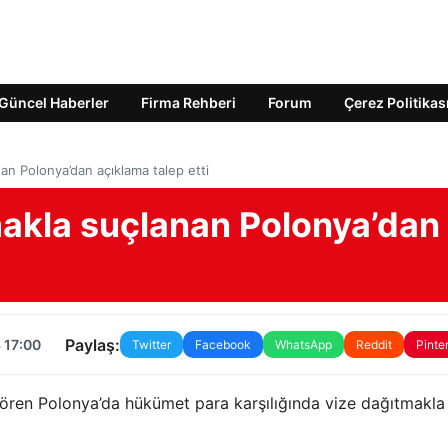
Güncel Haberler
Firma Rehberi
Forum
Çerez Politikas
an Polonya’dan açıklama talep etti
makla suçlanan Polonya’dan
Paylaş:
 17:00
Twitter
Facebook
WhatsApp
Reddit
Pinte
 ören Polonya’da hükümet para karşılığında vize dağıtmakla