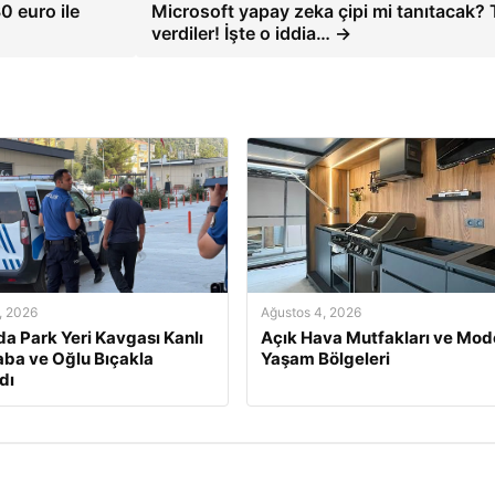
0 euro ile
Microsoft yapay zeka çipi mi tanıtacak? 
verdiler! İşte o iddia… →
, 2026
Ağustos 4, 2026
da Park Yeri Kavgası Kanlı
Açık Hava Mutfakları ve Mod
Baba ve Oğlu Bıçakla
Yaşam Bölgeleri
dı