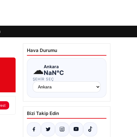
ı
Hava Durumu
☁
Ankara
NaN°C
ŞEHIR SEÇ
rest
Bizi Takip Edin