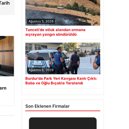
Tarih
Ağustos 5, 2026
Tunceli’de otluk alandan ormana
sıçrayan yangın söndürüldü
Ağustos 5, 2026
Burdur’da Park Yeri Kavgası Kanlı Çıktı:
Baba ve Oğlu Bıçakla Yaralandı
ern
Son Eklenen Firmalar