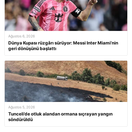
Ağustos 6, 2026
Dünya Kupası rüzgârı sürüyor: Messi Inter Miami’nin
geri dönüşünü başlattı
Ağustos 5, 2026
Tunceli’de otluk alandan ormana sıçrayan yangın
söndürüldü