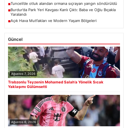
Tunceli’de otluk alandan ormana sıçrayan yangın söndürüldü
■
Burdur’da Park Yeri Kavgası Kanlı Çıktı: Baba ve Oğlu Bıçakla
■
Yaralandı
Açık Hava Mutfakları ve Modern Yaşam Bölgeleri
■
Güncel
Ağustos 7, 2026
Trabzonlu Teyzenin Mohamed Salah’a Yönelik Sıcak
Yaklaşımı Gülümsetti
Ağustos 6, 2026