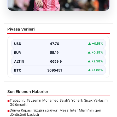
06.08.2026
Dünya Kupası rüzgârı sürüyor: Messi
Piyasa Verileri
Inter Miami’nin geri dönüşünü başlattı
Inter Miami, Leagues Cup maçında Atletico San Luis
karşısında geriye düştüğü bir mücadelede sahadan…
USD
47.70
▲ +0.15%
EUR
55.19
▲ +0.29%
ALTIN
6659.9
▲ +2.58%
BTC
3095451
▲ +1.00%
Son Eklenen Haberler
Trabzonlu Teyzenin Mohamed Salah’a Yönelik Sıcak Yaklaşımı
■
Gülümsetti
Dünya Kupası rüzgârı sürüyor: Messi Inter Miami’nin geri
■
dönüşünü başlattı