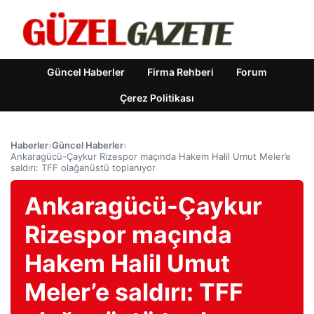
Güncel Haberler
Firma Rehberi
Forum
Çerez Politikası
Haberler
›
Güncel Haberler
›
Ankaragücü-Çaykur Rizespor maçında Hakem Halil Umut Meler’e
saldırı: TFF olağanüstü toplanıyor
Ankaragücü-Çaykur
Rizespor maçında
Hakem Halil Umut
Meler’e saldırı: TFF