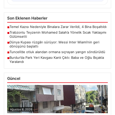
Son Eklenen Haberler
Temel Kazısı Nedeniyle Binalara Zarar Verildi, 4 Bina Boşaltıldı
■
Trabzonlu Teyzenin Mohamed Salah’a Yönelik Sıcak Yaklaşımı
■
Gülümsetti
Dünya Kupası rüzgârı sürüyor: Messi Inter Miami’nin geri
■
dönüşünü başlattı
Tunceli’de otluk alandan ormana sıçrayan yangın söndürüldü
■
Burdur’da Park Yeri Kavgası Kanlı Çıktı: Baba ve Oğlu Bıçakla
■
Yaralandı
Güncel
Ağustos 8, 2026