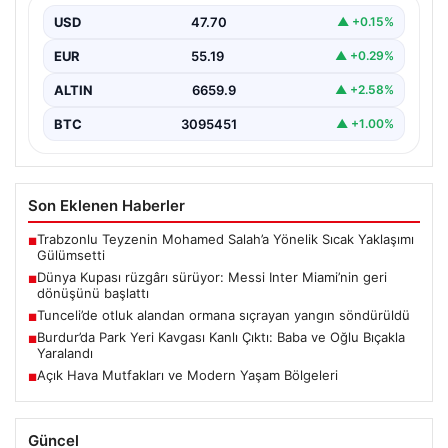
Inter Miami, Leagues Cup maçında Atletico San Luis
karşısında geriye düştüğü bir mücadelede sahadan…
USD
47.70
▲ +0.15%
EUR
55.19
▲ +0.29%
ALTIN
6659.9
▲ +2.58%
BTC
3095451
▲ +1.00%
Son Eklenen Haberler
Trabzonlu Teyzenin Mohamed Salah’a Yönelik Sıcak Yaklaşımı
■
Gülümsetti
Dünya Kupası rüzgârı sürüyor: Messi Inter Miami’nin geri
■
dönüşünü başlattı
Tunceli’de otluk alandan ormana sıçrayan yangın söndürüldü
■
Burdur’da Park Yeri Kavgası Kanlı Çıktı: Baba ve Oğlu Bıçakla
■
Yaralandı
Açık Hava Mutfakları ve Modern Yaşam Bölgeleri
■
Güncel