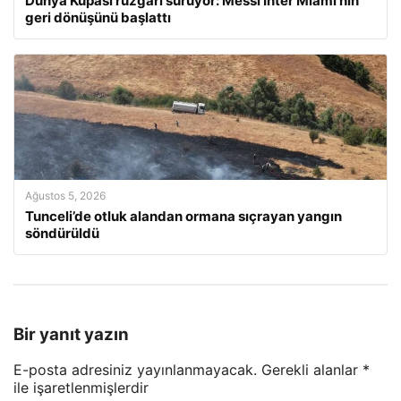
Dünya Kupası rüzgârı sürüyor: Messi Inter Miami’nin
geri dönüşünü başlattı
Ağustos 5, 2026
Tunceli’de otluk alandan ormana sıçrayan yangın
söndürüldü
Bir yanıt yazın
E-posta adresiniz yayınlanmayacak.
Gerekli alanlar
*
ile işaretlenmişlerdir