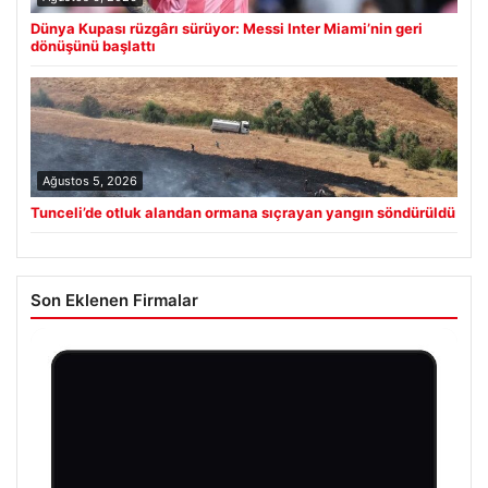
Dünya Kupası rüzgârı sürüyor: Messi Inter Miami’nin geri
dönüşünü başlattı
Ağustos 5, 2026
Tunceli’de otluk alandan ormana sıçrayan yangın söndürüldü
Son Eklenen Firmalar