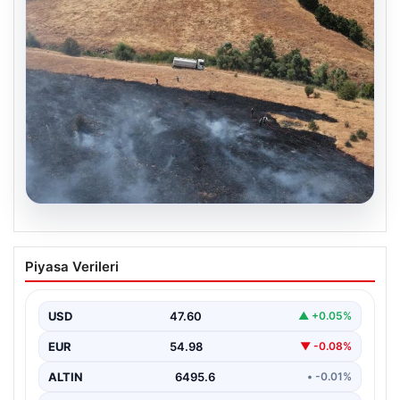
05.08.2026
Tunceli’de otluk alandan ormana
Piyasa Verileri
sıçrayan yangın söndürüldü
USD
47.60
▲ +0.05%
EUR
54.98
▼ -0.08%
ALTIN
6495.6
• -0.01%