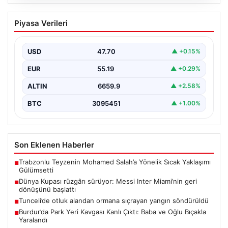
06.08.2026
Dünya Kupası rüzgârı sürüyor: Messi
Piyasa Verileri
Inter Miami’nin geri dönüşünü başlattı
Inter Miami, Leagues Cup maçında Atletico San Luis
karşısında geriye düştüğü bir mücadelede sahadan…
USD
47.70
▲ +0.15%
EUR
55.19
▲ +0.29%
ALTIN
6659.9
▲ +2.58%
BTC
3095451
▲ +1.00%
Son Eklenen Haberler
Trabzonlu Teyzenin Mohamed Salah’a Yönelik Sıcak Yaklaşımı
■
Gülümsetti
Dünya Kupası rüzgârı sürüyor: Messi Inter Miami’nin geri
■
dönüşünü başlattı
Tunceli’de otluk alandan ormana sıçrayan yangın söndürüldü
■
Burdur’da Park Yeri Kavgası Kanlı Çıktı: Baba ve Oğlu Bıçakla
■
Yaralandı