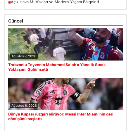
Açık Hava Mutfakları ve Modern Yaşam Bölgeleri
■
Güncel
Ağustos 7, 2026
Trabzonlu Teyzenin Mohamed Salah’a Yönelik Sıcak
Yaklaşımı Gülümsetti
Ağustos 6, 2026
Dünya Kupası rüzgârı sürüyor: Messi Inter Miami’nin geri
dönüşünü başlattı