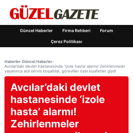
Güncel Haberler
Firma Rehberi
Forum
Çerez Politikası
Haberler
›
Güncel Haberler
›
Avcılar’daki devlet hastanesinde ‘izole hasta’ alarmı! Zehirlenmeler
yaşanınca acil servis boşaltıldı, görevliler özel kıyafetler giydi
Avcılar’daki devlet
hastanesinde ‘izole
hasta’ alarmı!
Zehirlenmeler