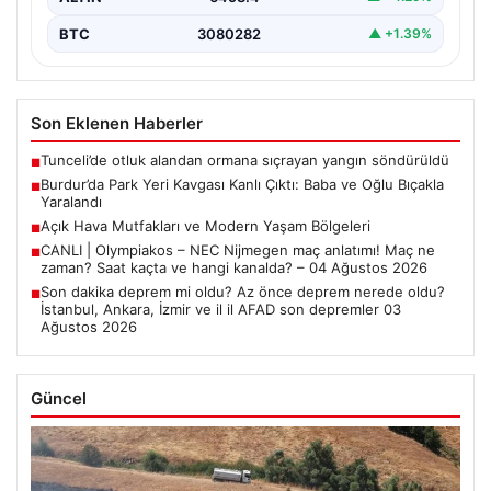
BTC
3080282
▲ +1.39%
Son Eklenen Haberler
Tunceli’de otluk alandan ormana sıçrayan yangın söndürüldü
■
Burdur’da Park Yeri Kavgası Kanlı Çıktı: Baba ve Oğlu Bıçakla
■
Yaralandı
Açık Hava Mutfakları ve Modern Yaşam Bölgeleri
■
CANLI | Olympiakos – NEC Nijmegen maç anlatımı! Maç ne
■
zaman? Saat kaçta ve hangi kanalda? – 04 Ağustos 2026
Son dakika deprem mi oldu? Az önce deprem nerede oldu?
■
İstanbul, Ankara, İzmir ve il il AFAD son depremler 03
Ağustos 2026
Güncel