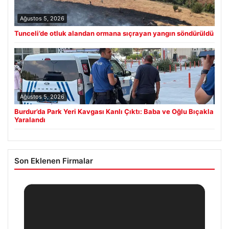
Ağustos 5, 2026
Tunceli’de otluk alandan ormana sıçrayan yangın söndürüldü
Ağustos 5, 2026
Burdur’da Park Yeri Kavgası Kanlı Çıktı: Baba ve Oğlu Bıçakla
Yaralandı
Son Eklenen Firmalar