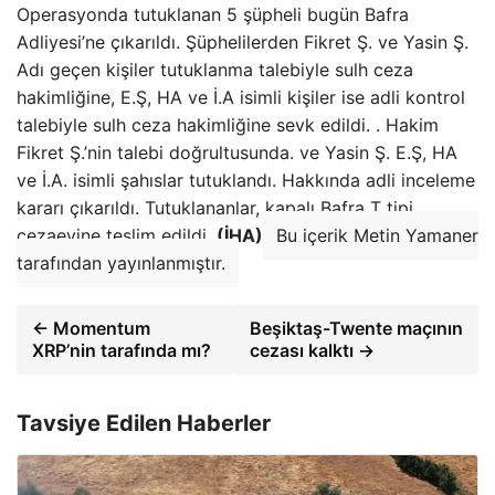
Operasyonda tutuklanan 5 şüpheli bugün Bafra
Adliyesi’ne çıkarıldı. Şüphelilerden Fikret Ş. ve Yasin Ş.
Adı geçen kişiler tutuklanma talebiyle sulh ceza
hakimliğine, E.Ş, HA ​​ve İ.A isimli kişiler ise adli kontrol
talebiyle sulh ceza hakimliğine sevk edildi. . Hakim
Fikret Ş.’nin talebi doğrultusunda. ve Yasin Ş. E.Ş, HA ​​
ve İ.A. isimli şahıslar tutuklandı. Hakkında adli inceleme
kararı çıkarıldı. Tutuklananlar, kapalı Bafra T tipi
cezaevine teslim edildi.
(İHA)
Bu içerik Metin Yamaner
tarafından yayınlanmıştır.
← Momentum
Beşiktaş-Twente maçının
XRP’nin tarafında mı?
cezası kalktı →
Tavsiye Edilen Haberler