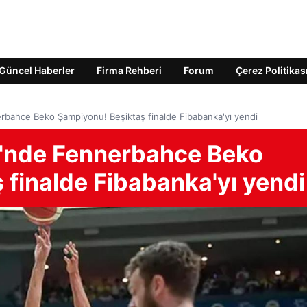
Güncel Haberler
Firma Rehberi
Forum
Çerez Politikas
rbahce Beko Şampiyonu! Beşiktaş finalde Fibabanka'yı yendi
i'nde Fennerbahce Beko
 finalde Fibabanka'yı yendi