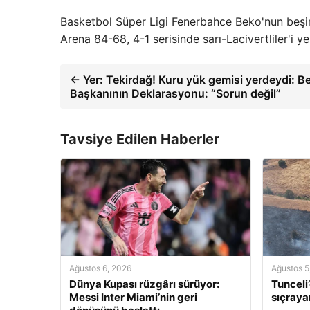
Basketbol Süper Ligi Fenerbahce Beko'nun beşin
Arena 84-68, 4-1 serisinde sarı-Lacivertliler'i
← Yer: Tekirdağ! Kuru yük gemisi yerdeydi: B
Başkanının Deklarasyonu: “Sorun değil”
Tavsiye Edilen Haberler
Ağustos 6, 2026
Ağustos 5
Dünya Kupası rüzgârı sürüyor:
Tunceli
Messi Inter Miami’nin geri
sıçraya