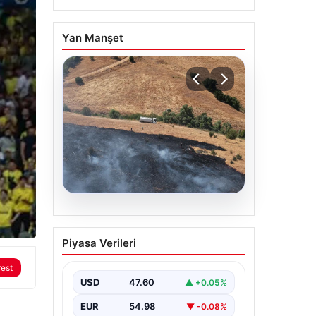
Yan Manşet
05.08.2026
Tunceli’de otluk alandan
Piyasa Verileri
ormana sıçrayan yangın
söndürüldü
rest
USD
47.60
▲ +0.05%
EUR
54.98
▼ -0.08%