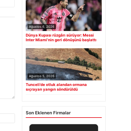
Ağustos 6, 2026
Dünya Kupası rüzgârı sürüyor: Messi
Inter Miami’nin geri dönüşünü başlattı
Ağustos 5, 2026
Tunceli’de otluk alandan ormana
sıçrayan yangın söndürüldü
Son Eklenen Firmalar