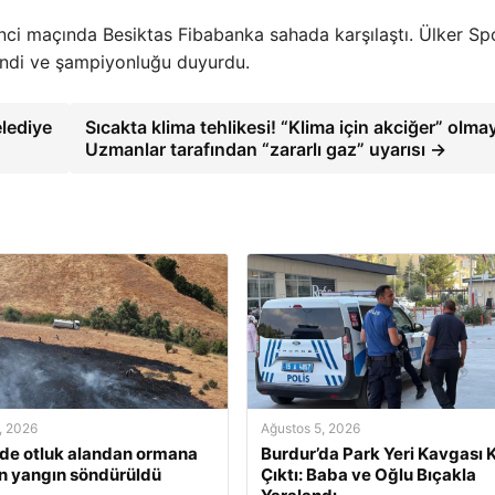
ci maçında Besiktas Fibabanka sahada karşılaştı. Ülker Sp
 yendi ve şampiyonluğu duyurdu.
elediye
Sıcakta klima tehlikesi! “Klima için akciğer” olmay
Uzmanlar tarafından “zararlı gaz” uyarısı →
, 2026
Ağustos 5, 2026
’de otluk alandan ormana
Burdur’da Park Yeri Kavgası K
n yangın söndürüldü
Çıktı: Baba ve Oğlu Bıçakla