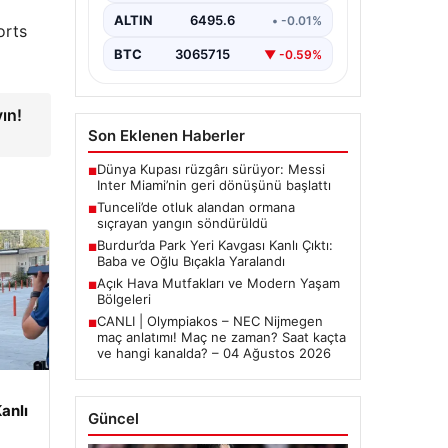
ALTIN
6495.6
• -0.01%
orts
BTC
3065715
▼ -0.59%
ın!
Son Eklenen Haberler
Dünya Kupası rüzgârı sürüyor: Messi
■
Inter Miami’nin geri dönüşünü başlattı
Tunceli’de otluk alandan ormana
■
sıçrayan yangın söndürüldü
Burdur’da Park Yeri Kavgası Kanlı Çıktı:
■
Baba ve Oğlu Bıçakla Yaralandı
Açık Hava Mutfakları ve Modern Yaşam
■
Bölgeleri
CANLI | Olympiakos – NEC Nijmegen
■
maç anlatımı! Maç ne zaman? Saat kaçta
ve hangi kanalda? – 04 Ağustos 2026
anlı
Güncel