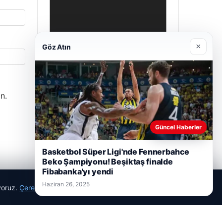
×
Göz Atın
n.
Prenses Night Club
Güncel Haberler
Nisan 29, 2026
Basketbol Süper Ligi'nde Fennerbahce
Beko Şampiyonu! Beşiktaş finalde
Fibabanka'yı yendi
Haziran 26, 2025
ıyoruz.
Çerez Politikamız
Reddet
Kabul Et