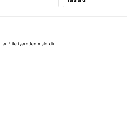
Yaralandı
nlar
*
ile işaretlenmişlerdir