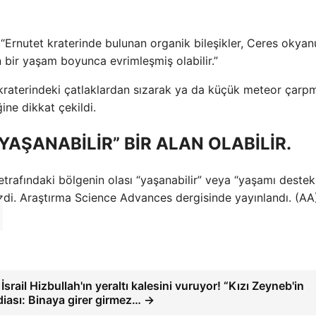
: “Ernutet kraterinde bulunan organik bileşikler, Ceres okya
n bir yaşam boyunca evrimleşmiş olabilir.”
t kraterindeki çatlaklardan sızarak ya da küçük meteor çarpm
ine dikkat çekildi.
YAŞANABİLİR” BİR ALAN OLABİLİR.
 etrafındaki bölgenin olası “yaşanabilir” veya “yaşamı deste
çizdi. Araştırma Science Advances dergisinde yayınlandı. (AA
srail Hizbullah'ın yeraltı kalesini vuruyor! “Kızı Zeyneb'in
diası: Binaya girer girmez… →