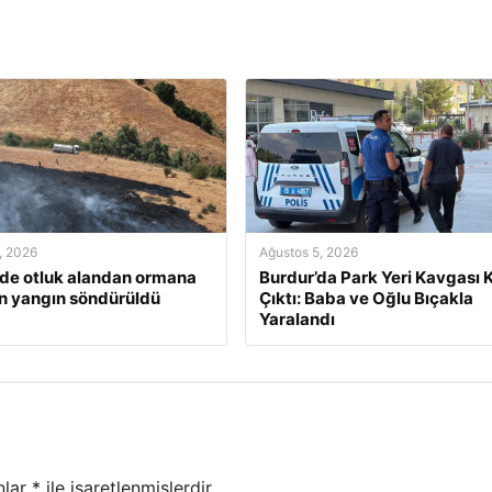
, 2026
Ağustos 5, 2026
’de otluk alandan ormana
Burdur’da Park Yeri Kavgası K
n yangın söndürüldü
Çıktı: Baba ve Oğlu Bıçakla
Yaralandı
nlar
*
ile işaretlenmişlerdir