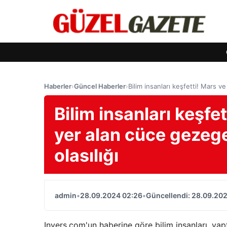
Haberler
›
Güncel Haberler
›
Bilim insanları keşfetti! Mars v
Bilim insanları keşfe
yer alan cüce gezege
olasılığı
admin
•
28.09.2024 02:26
•
Güncellendi: 28.09.20
Invers.com'un haberine göre bilim insanları, yap