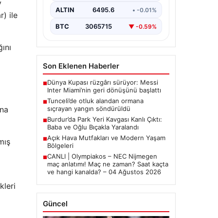
y
ALTIN
6495.6
• -0.01%
) ile
BTC
3065715
▼ -0.59%
ını
Son Eklenen Haberler
Dünya Kupası rüzgârı sürüyor: Messi
■
Inter Miami’nin geri dönüşünü başlattı
Tunceli’de otluk alandan ormana
■
ona
sıçrayan yangın söndürüldü
Burdur’da Park Yeri Kavgası Kanlı Çıktı:
■
Baba ve Oğlu Bıçakla Yaralandı
Açık Hava Mutfakları ve Modern Yaşam
■
mış
Bölgeleri
CANLI | Olympiakos – NEC Nijmegen
■
maç anlatımı! Maç ne zaman? Saat kaçta
ve hangi kanalda? – 04 Ağustos 2026
kleri
Güncel