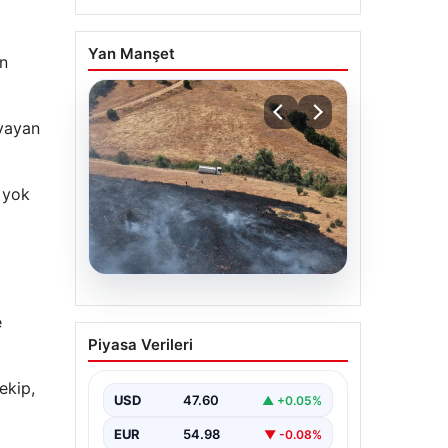
Yan Manşet
in
 yayan
e yok
05.08.2026
e
Tunceli’de otluk alandan
Piyasa Verileri
ormana sıçrayan yangın
söndürüldü
ekip,
USD
47.60
▲ +0.05%
EUR
54.98
▼ -0.08%