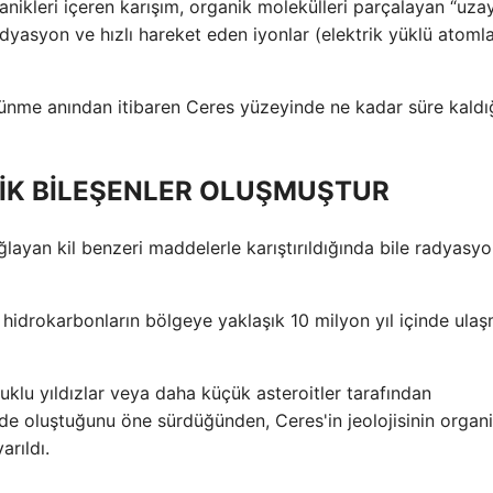
ganikleri içeren karışım, organik molekülleri parçalayan “uza
adyasyon ve hızlı hareket eden iyonlar (elektrik yüklü atomlar
nme anından itibaren Ceres yüzeyinde ne kadar süre kaldığ
NİK BİLEŞENLER OLUŞMUŞTUR
ağlayan kil benzeri maddelerle karıştırıldığında bile radyasy
r hidrokarbonların bölgeye yaklaşık 10 milyon yıl içinde ulaş
uklu yıldızlar veya daha küçük asteroitler tarafından
de oluştuğunu öne sürdüğünden, Ceres'in jeolojisinin organi
rıldı.