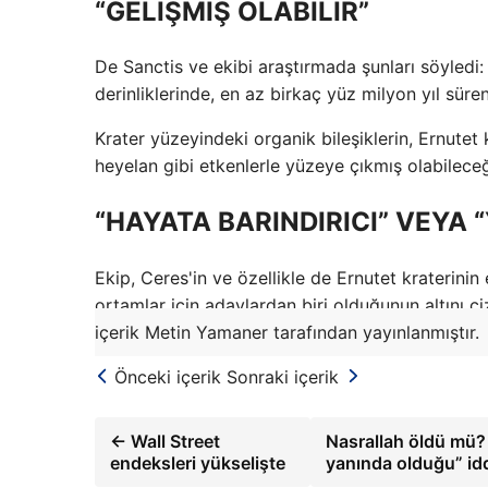
“GELİŞMİŞ OLABİLİR”
De Sanctis ve ekibi araştırmada şunları söyledi
derinliklerinde, en az birkaç yüz milyon yıl süre
Krater yüzeyindeki organik bileşiklerin, Ernute
heyelan gibi etkenlerle yüzeye çıkmış olabileceğ
“HAYATA BARINDIRICI” VEYA “
Ekip, Ceres'in ve özellikle de Ernutet kraterinin
ortamlar için adaylardan biri olduğunun altını 
içerik Metin Yamaner tarafından yayınlanmıştır.
Önceki içerik
Sonraki içerik
← Wall Street
Nasrallah öldü mü? İ
endeksleri yükselişte
yanında olduğu” id