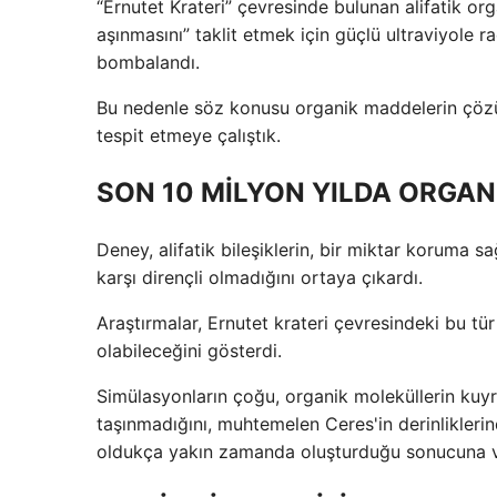
“Ernutet Krateri” çevresinde bulunan alifatik or
aşınmasını” taklit etmek için güçlü ultraviyole r
bombalandı.
Bu nedenle söz konusu organik maddelerin çözü
tespit etmeye çalıştık.
SON 10 MİLYON YILDA ORGA
Deney, alifatik bileşiklerin, bir miktar koruma s
karşı dirençli olmadığını ortaya çıkardı.
Araştırmalar, Ernutet krateri çevresindeki bu tü
olabileceğini gösterdi.
Simülasyonların çoğu, organik moleküllerin kuyr
taşınmadığını, muhtemelen Ceres'in derinliklerin
oldukça yakın zamanda oluşturduğu sonucuna va