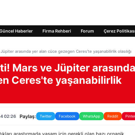
Güncel Haberler
Firma Rehberi
Forum
Çerez Politikas
e Jüpiter arasında yer alan cüce gezegen Ceres'te yaşanabilirlik olasılığı
tti! Mars ve Jüpiter arasınd
n Ceres'te yaşanabilirlik
Paylaş:
24 02:26
Twitter
Facebook
WhatsApp
Reddit
Pinte
tıkları araştırmada yaşam için gerekli olan bazı organik