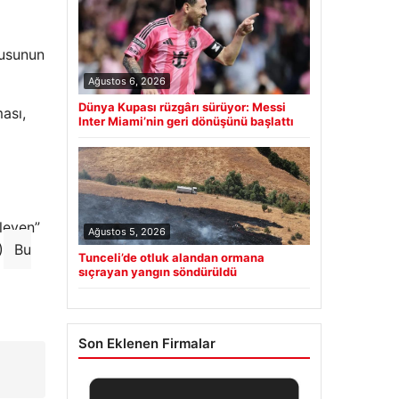
nusunun
Ağustos 6, 2026
Dünya Kupası rüzgârı sürüyor: Messi
ası,
Inter Miami’nin geri dönüşünü başlattı
kleyen”
Ağustos 5, 2026
)
Bu
Tunceli’de otluk alandan ormana
sıçrayan yangın söndürüldü
Son Eklenen Firmalar