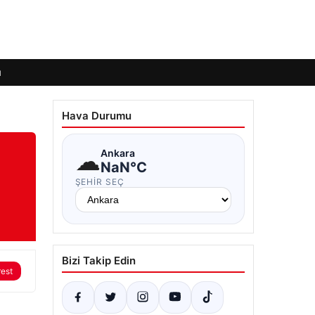
ı
Hava Durumu
a
☁
Ankara
NaN°C
ŞEHIR SEÇ
Bizi Takip Edin
rest