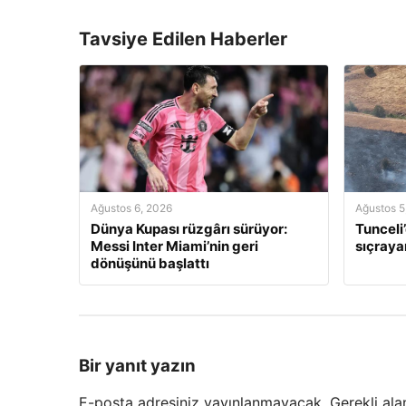
Tavsiye Edilen Haberler
Ağustos 6, 2026
Ağustos 5
Dünya Kupası rüzgârı sürüyor:
Tunceli
Messi Inter Miami’nin geri
sıçraya
dönüşünü başlattı
Bir yanıt yazın
E-posta adresiniz yayınlanmayacak.
Gerekli ala