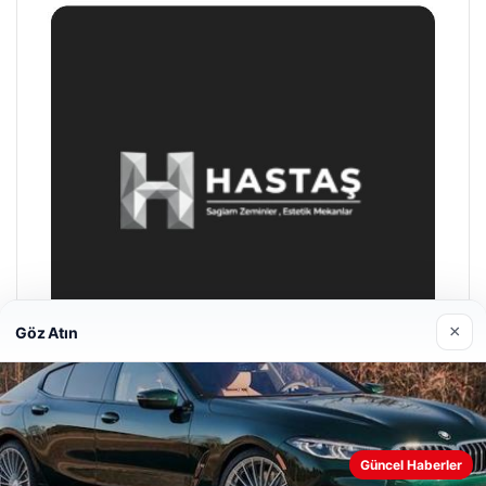
×
Göz Atın
Prenses Night Club
Nisan 29, 2026
Güncel Haberler
Web sitemizi nasıl kullandığınızı daha iyi anlayabilmek,