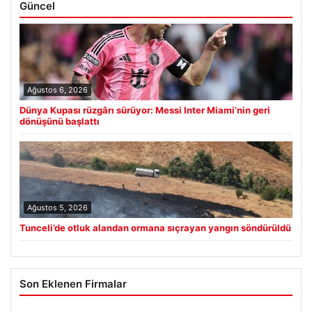
Güncel
Ağustos 6, 2026
Dünya Kupası rüzgârı sürüyor: Messi Inter Miami’nin geri
dönüşünü başlattı
Ağustos 5, 2026
Tunceli’de otluk alandan ormana sıçrayan yangın söndürüldü
Son Eklenen Firmalar