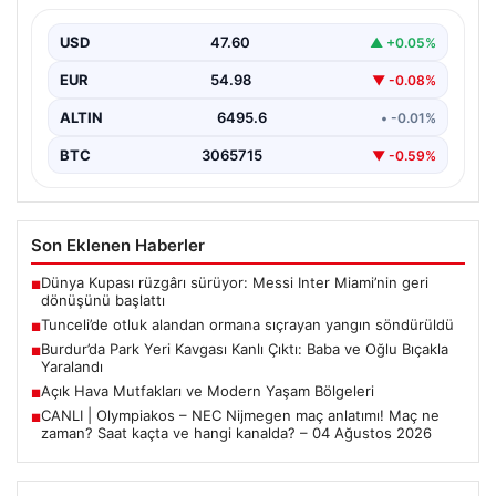
USD
47.60
▲ +0.05%
EUR
54.98
▼ -0.08%
ALTIN
6495.6
• -0.01%
BTC
3065715
▼ -0.59%
Son Eklenen Haberler
Dünya Kupası rüzgârı sürüyor: Messi Inter Miami’nin geri
■
dönüşünü başlattı
Tunceli’de otluk alandan ormana sıçrayan yangın söndürüldü
■
Burdur’da Park Yeri Kavgası Kanlı Çıktı: Baba ve Oğlu Bıçakla
■
Yaralandı
Açık Hava Mutfakları ve Modern Yaşam Bölgeleri
■
CANLI | Olympiakos – NEC Nijmegen maç anlatımı! Maç ne
■
zaman? Saat kaçta ve hangi kanalda? – 04 Ağustos 2026