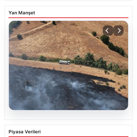
Yan Manşet
05.08.2026
Tunceli’de otluk alandan ormana
Piyasa Verileri
sıçrayan yangın söndürüldü