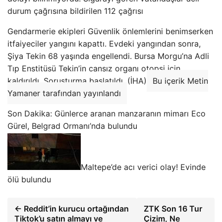
durum çağrısına bildirilen 112 çağrısı
Gendarmerie ekipleri Güvenlik önlemlerini benimserken
itfaiyeciler yangını kapattı. Evdeki yangından sonra,
Şiya Tekin 68 yaşında engellendi. Bursa Morgu’na Adli
Tıp Enstitüsü Tekin’in cansız organı otopsi için
kaldırıldı. Soruşturma başlatıldı. (İHA)
Bu içerik Metin
Yamaner tarafından yayınlandı
Son Dakika: Günlerce aranan manzaranın mimarı Eco
Gürel, Belgrad Ormanı’nda bulundu
Maltepe’de acı verici olay! Evinde
ölü bulundu
← Reddit’in kurucu ortağından
ZTK Son 16 Tur
Tiktok’u satın almayı ve
Çizim, Ne