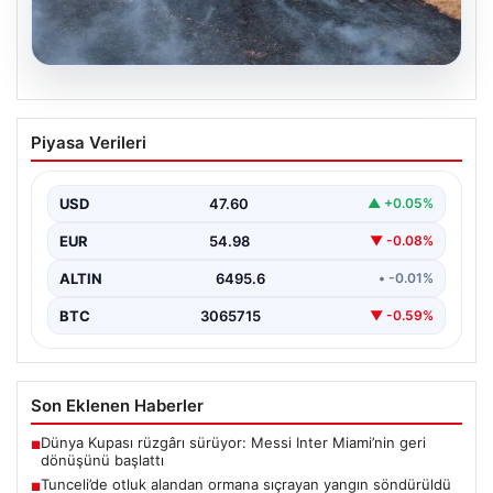
05.08.2026
Tunceli’de otluk alandan ormana
Piyasa Verileri
sıçrayan yangın söndürüldü
USD
47.60
▲ +0.05%
EUR
54.98
▼ -0.08%
ALTIN
6495.6
• -0.01%
BTC
3065715
▼ -0.59%
Son Eklenen Haberler
Dünya Kupası rüzgârı sürüyor: Messi Inter Miami’nin geri
■
dönüşünü başlattı
Tunceli’de otluk alandan ormana sıçrayan yangın söndürüldü
■