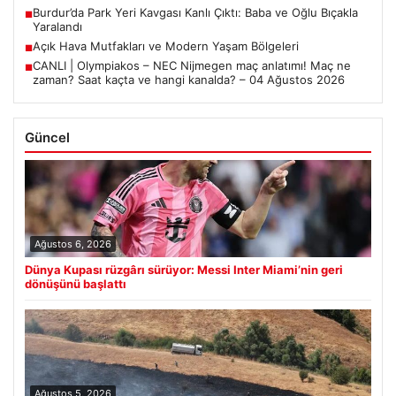
Burdur’da Park Yeri Kavgası Kanlı Çıktı: Baba ve Oğlu Bıçakla
■
Yaralandı
Açık Hava Mutfakları ve Modern Yaşam Bölgeleri
■
CANLI | Olympiakos – NEC Nijmegen maç anlatımı! Maç ne
■
zaman? Saat kaçta ve hangi kanalda? – 04 Ağustos 2026
Güncel
Ağustos 6, 2026
Dünya Kupası rüzgârı sürüyor: Messi Inter Miami’nin geri
dönüşünü başlattı
Ağustos 5, 2026