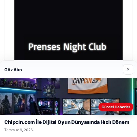
×
Göz Atın
Web sitemizi nasıl kullandığınızı daha iyi anlayabilmek,
Güncel Haberler
deneyiminizi kişiselleştirmek ve geliştirmek amacıyla çerezler
Prenses Night Club
kullanıyoruz.
Çerez Politikamız
Chipcin.com İle Dijital Oyun Dünyasında Hızlı Dönem
Nisan 29, 2026
Reddet
Kabul Et
Temmuz 9, 2026