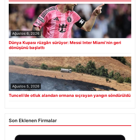
Ağustos 6, 2026
Dünya Kupası rüzgârı sürüyor: Messi Inter Miami’nin geri
dönüşünü başlattı
Ağustos 5, 2026
Tunceli’de otluk alandan ormana sıçrayan yangın söndürüldü
Son Eklenen Firmalar