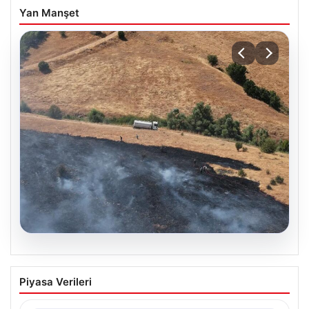
Yan Manşet
05.08.2026
Tunceli’de otluk alandan ormana
Piyasa Verileri
sıçrayan yangın söndürüldü