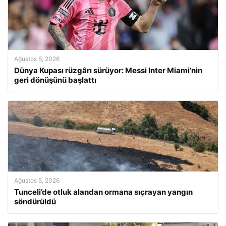
Ağustos 6, 2026
Dünya Kupası rüzgârı sürüyor: Messi Inter Miami’nin
geri dönüşünü başlattı
Ağustos 5, 2026
Tunceli’de otluk alandan ormana sıçrayan yangın
söndürüldü