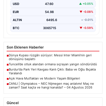
USD
47.60
▲ +0.05%
EUR
54.98
▼ -0.08%
ALTIN
6495.6
• -0.01%
BTC
3065715
▼ -0.59%
Son Eklenen Haberler
Dünya Kupası rüzgârı sürüyor: Messi Inter Miami’nin geri
■
dönüşünü başlattı
Tunceli’de otluk alandan ormana sıçrayan yangın söndürüldü
■
Burdur’da Park Yeri Kavgası Kanlı Çıktı: Baba ve Oğlu Bıçakla
■
Yaralandı
Açık Hava Mutfakları ve Modern Yaşam Bölgeleri
■
CANLI | Olympiakos – NEC Nijmegen maç anlatımı! Maç ne
■
zaman? Saat kaçta ve hangi kanalda? – 04 Ağustos 2026
Güncel