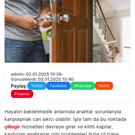
admin
•
02.01.2025 15:39
•
Güncellendi: 03.01.2025 15:40
Paylaş:
Twitter
Facebook
WhatsApp
Reddit
Pinterest
Hayatın beklenmedik anlarında anahtar sorunlarıyla
karşılaşmak can sıkıcı olabilir. İşte tam da bu noktada
çilingir
hizmetleri devreye girer ve kilitli kapılar,
kaybolan anahtarlar gibi problemleri hızla çözüme