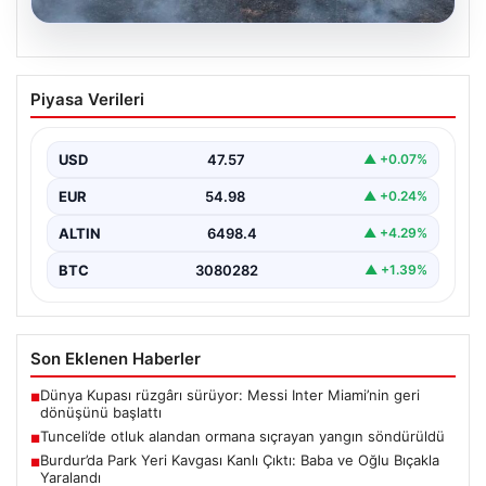
05.08.2026
Tunceli’de otluk alandan ormana
Piyasa Verileri
sıçrayan yangın söndürüldü
USD
47.57
▲ +0.07%
EUR
54.98
▲ +0.24%
ALTIN
6498.4
▲ +4.29%
BTC
3080282
▲ +1.39%
Son Eklenen Haberler
Dünya Kupası rüzgârı sürüyor: Messi Inter Miami’nin geri
■
dönüşünü başlattı
Tunceli’de otluk alandan ormana sıçrayan yangın söndürüldü
■
Burdur’da Park Yeri Kavgası Kanlı Çıktı: Baba ve Oğlu Bıçakla
■
Yaralandı