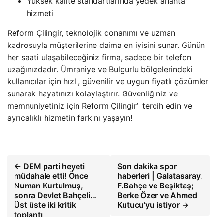
Yüksek kalite standartlarında yedek anahtar
hizmeti
Reform Çilingir, teknolojik donanımı ve uzman
kadrosuyla müşterilerine daima en iyisini sunar. Günün
her saati ulaşabileceğiniz firma, sadece bir telefon
uzağınızdadır. Ümraniye ve Bulgurlu bölgelerindeki
kullanıcılar için hızlı, güvenilir ve uygun fiyatlı çözümler
sunarak hayatınızı kolaylaştırır. Güvenliğiniz ve
memnuniyetiniz için Reform Çilingir’i tercih edin ve
ayrıcalıklı hizmetin farkını yaşayın!
← DEM parti heyeti
Son dakika spor
müdahale etti! Önce
haberleri | Galatasaray,
Numan Kurtulmuş,
F.Bahçe ve Beşiktaş;
sonra Devlet Bahçeli…
Berke Özer ve Ahmed
Üst üste iki kritik
Kutucu’yu istiyor →
toplantı