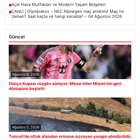
Açık Hava Mutfakları ve Modern Yaşam Bölgeleri
■
CANLI | Olympiakos – NEC Nijmegen maç anlatımı! Maç ne
■
zaman? Saat kaçta ve hangi kanalda? – 04 Ağustos 2026
Güncel
Ağustos 6, 2026
Dünya Kupası rüzgârı sürüyor: Messi Inter Miami’nin geri
dönüşünü başlattı
Ağustos 5, 2026
Tunceli’de otluk alandan ormana sıçrayan yangın söndürüldü