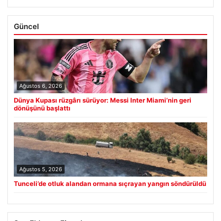
Güncel
Ağustos 6, 2026
Dünya Kupası rüzgârı sürüyor: Messi Inter Miami’nin geri
dönüşünü başlattı
Ağustos 5, 2026
Tunceli’de otluk alandan ormana sıçrayan yangın söndürüldü