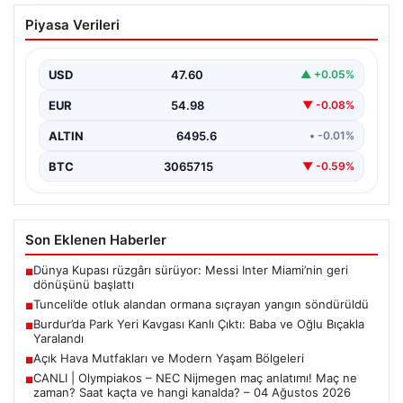
Tunceli’de otluk alandan ormana
Piyasa Verileri
sıçrayan yangın söndürüldü
USD
47.60
▲ +0.05%
EUR
54.98
▼ -0.08%
ALTIN
6495.6
• -0.01%
BTC
3065715
▼ -0.59%
Son Eklenen Haberler
Dünya Kupası rüzgârı sürüyor: Messi Inter Miami’nin geri
■
dönüşünü başlattı
Tunceli’de otluk alandan ormana sıçrayan yangın söndürüldü
■
Burdur’da Park Yeri Kavgası Kanlı Çıktı: Baba ve Oğlu Bıçakla
■
Yaralandı
Açık Hava Mutfakları ve Modern Yaşam Bölgeleri
■
CANLI | Olympiakos – NEC Nijmegen maç anlatımı! Maç ne
■
zaman? Saat kaçta ve hangi kanalda? – 04 Ağustos 2026