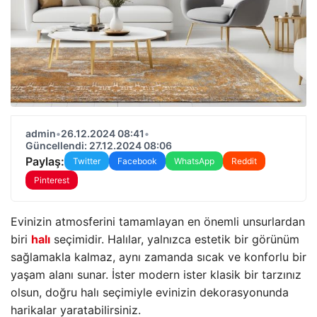
admin
•
26.12.2024 08:41
•
Güncellendi: 27.12.2024 08:06
Paylaş:
Twitter
Facebook
WhatsApp
Reddit
Pinterest
Evinizin atmosferini tamamlayan en önemli unsurlardan
biri
halı
seçimidir. Halılar, yalnızca estetik bir görünüm
sağlamakla kalmaz, aynı zamanda sıcak ve konforlu bir
yaşam alanı sunar. İster modern ister klasik bir tarzınız
olsun, doğru halı seçimiyle evinizin dekorasyonunda
harikalar yaratabilirsiniz.