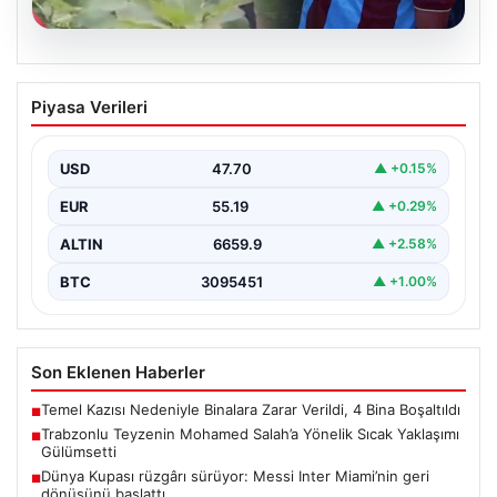
07.08.2026
Trabzonlu Teyzenin Mohamed Salah’a
Piyasa Verileri
Yönelik Sıcak Yaklaşımı Gülümsetti
Trabzonspor’un yeni transferi, dünya yıldızı Mohamed
Salah, bir reklam filmi çekimi için Trabzon’un Araklı…
USD
47.70
▲ +0.15%
EUR
55.19
▲ +0.29%
ALTIN
6659.9
▲ +2.58%
BTC
3095451
▲ +1.00%
Son Eklenen Haberler
Temel Kazısı Nedeniyle Binalara Zarar Verildi, 4 Bina Boşaltıldı
■
Trabzonlu Teyzenin Mohamed Salah’a Yönelik Sıcak Yaklaşımı
■
Gülümsetti
Dünya Kupası rüzgârı sürüyor: Messi Inter Miami’nin geri
■
dönüşünü başlattı