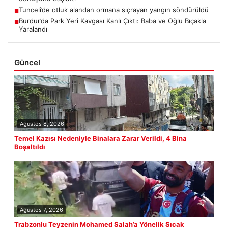
Tunceli’de otluk alandan ormana sıçrayan yangın söndürüldü
■
Burdur’da Park Yeri Kavgası Kanlı Çıktı: Baba ve Oğlu Bıçakla
■
Yaralandı
Güncel
Ağustos 8, 2026
Temel Kazısı Nedeniyle Binalara Zarar Verildi, 4 Bina
Boşaltıldı
Ağustos 7, 2026
Trabzonlu Teyzenin Mohamed Salah’a Yönelik Sıcak