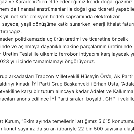
gaz ve Karadeniz’den elde edeceğimiz kendi doğal gazımız
 hem de finansal enstrümanlar ile doğal gaz ticareti yapabile
ı net sıfır emisyon hedefi kapsamında elektrolizör
 sayede, yeşil dönüşüme katkı sunarken, enerji ithalat fatur
tıracağız.
maden politikamızda uç ürün üretimi ve ticaretine öncelik
inde ve aşınmaya dayanıklı makine parçalarının üretiminde
r Üretim Tesisi ile ülkemiz ferrobor ihtiyacını karşılayacak yı
 2023 yılı içinde tamamlamayı öngörüyoruz.
grup arkadaşları Trabzon Milletvekili Hüseyin Örs’e, AK Parti’l
aldırıyı kınadı. İYİ Parti Grup Başkanvekili Erhan Usta, “Adal
letvekiline karşı bir tutum alıncaya kadar Adalet ve Kalkınma
ıları anons edilince İYİ Parti sıraları boşaldı. CHP’li vekille
rat Kurum, “Ekim ayında temellerini attığımız 5.615 konutum
n konut sayımız da şu an itibariyle 22 bin 500 sayısına ulaşt