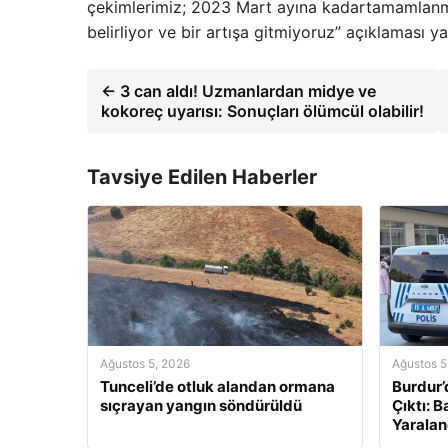
çekimlerimiz; 2023 Mart ayına kadartamamlanmış
belirliyor ve bir artışa gitmiyoruz” açıklaması ya
← 3 can aldı! Uzmanlardan midye ve
kokoreç uyarısı: Sonuçları ölümcül olabilir!
Tavsiye Edilen Haberler
Ağustos 5, 2026
Ağustos 5
Tunceli’de otluk alandan ormana
Burdur’
sıçrayan yangın söndürüldü
Çıktı: 
Yaralan