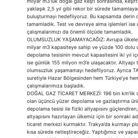
milyar m3’lük doğal gaz keşfi sonrasında, keşift
yaklaşık 2,5 yıl gibi rekor bir sürede tamamlayar
buluşturmayı hedefliyoruz. Bu kapsamda derin de
tamamladık. Test ve devreye alma işlemleri ise
çalışmalarımızı da önemli ölçüde tamamladık.
OLUMSUZLUK YAŞAMAYACAĞIZ: Avrupa ülkeleri ön
milyar m3 kapasiteye sahip ve yüzde 100 dolu ola
depolama tesisinin mevcut kapasitesini iki yıl i
ise günlük 155 milyon m3’e ulaşacaktır. Altyapı 
olumsuzluk yaşamamayı hedefliyoruz. Ayrıca TAN
suretiyle Hazar Bölgesinden hem Türkiye’ye hem
çalışmalarımıza başladık.
DOĞAL GAZ TİCARET MERKEZİ: 196 bin km’lik doğ
olan üçüncü yüzer depolama ve gazlaştırma ünite
depolama tesisi ile fiziki altyapısını güçlendiren
altyapısını hazırlayan ülkemiz için bir sonraki 
ticaret merkezi kurmaktır. Trakya’da kurmayı pla
kısa sürede netleştireceğiz. Yaptığımız ve yapa