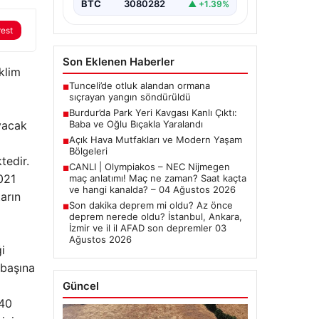
BTC
3080282
▲ +1.39%
rest
Son Eklenen Haberler
klim
Tunceli’de otluk alandan ormana
■
sıçrayan yangın söndürüldü
Burdur’da Park Yeri Kavgası Kanlı Çıktı:
■
ıyacak
Baba ve Oğlu Bıçakla Yaralandı
Açık Hava Mutfakları ve Modern Yaşam
■
Bölgeleri
tedir.
CANLI | Olympiakos – NEC Nijmegen
■
021
maç anlatımı! Maç ne zaman? Saat kaçta
ve hangi kanalda? – 04 Ağustos 2026
arın
Son dakika deprem mi oldu? Az önce
■
deprem nerede oldu? İstanbul, Ankara,
İzmir ve il il AFAD son depremler 03
Ağustos 2026
i
 başına
Güncel
540