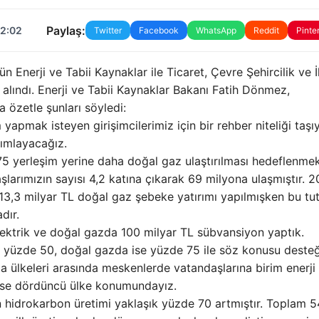
Paylaş:
12:02
Twitter
Facebook
WhatsApp
Reddit
Pinte
rji ve Tabii Kaynaklar ile Ticaret, Çevre Şehircilik ve İ
le alındı. Enerji ve Tabii Kaynaklar Bakanı Fatih Dönmez,
 özetle şunları söyledi:
apmak isteyen girişimcilerimiz için bir rehber niteliği taş
yımlayacağız.
rleşim yerine daha doğal gaz ulaştırılması hedeflenmek
arımızın sayısı 4,2 katına çıkarak 69 milyona ulaşmıştır. 2
 13,3 milyar TL doğal gaz şebeke yatırımı yapılmışken bu tut
dır.
trik ve doğal gazda 100 milyar TL sübvansiyon yaptık.
 yüzde 50, doğal gazda ise yüzde 75 ile söz konusu desteğ
pa ülkeleri arasında meskenlerde vatandaşlarına birim enerji
 ise dördüncü ülke konumundayız.
 hidrokarbon üretimi yaklaşık yüzde 70 artmıştır. Toplam 