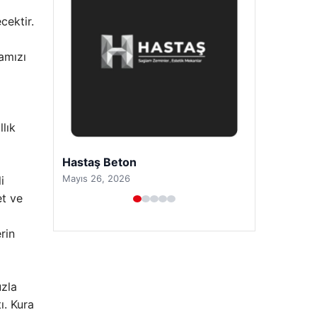
cektir.
amızı
llık
Prenses Night Club
Nisan 29, 2026
i
et ve
rin
uzla
ı. Kura