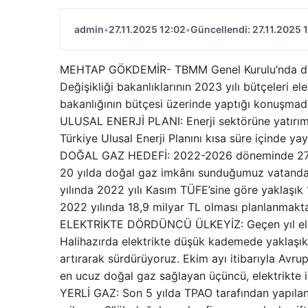
admin
•
27.11.2025 12:02
•
Güncellendi: 27.11.2025 
MEHTAP GÖKDEMİR- TBMM Genel Kurulu’nda dün Ene
Değişikliği bakanlıklarının 2023 yılı bütçeleri e
bakanlığının bütçesi üzerinde yaptığı konuşmada
ULUSAL ENERJİ PLANI: Enerji sektörüne yatırım y
Türkiye Ulusal Enerji Planını kısa süre içinde ya
DOĞAL GAZ HEDEFİ: 2022-2026 döneminde 275 ye
20 yılda doğal gaz imkânı sunduğumuz vatandaşl
yılında 2022 yılı Kasım TÜFE’sine göre yaklaşık
2022 yılında 18,9 milyar TL olması planlanmakta
ELEKTRİKTE DÖRDÜNCÜ ÜLKEYİZ: Geçen yıl elek
Halihazırda elektrikte düşük kademede yaklaşık
artırarak sürdürüyoruz. Ekim ayı itibarıyla Avru
en ucuz doğal gaz sağlayan üçüncü, elektrikte
YERLİ GAZ: Son 5 yılda TPAO tarafından yapılan