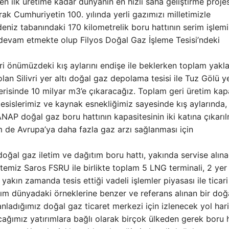
en ilk üretime kadar dünyanın en hızlı saha geliştirme projes
ak Cumhuriyetin 100. yılında yerli gazımızı milletimizle
niz tabanındaki 170 kilometrelik boru hattının serim işlemi
 devam etmekte olup Filyos Doğal Gaz İşleme Tesisi’ndeki
ümüzdeki kış aylarını endişe ile beklerken toplam yakla
n Silivri yer altı doğal gaz depolama tesisi ile Tuz Gölü ye
çerisinde 10 milyar m3’e çıkaracağız. Toplam geri üretim kap
tesislerimiz ve kaynak esnekliğimiz sayesinde kış aylarında, 
AP doğal gaz boru hattının kapasitesinin iki katına çıkarı
 de Avrupa’ya daha fazla gaz arzı sağlanması için
al gaz iletim ve dağıtım boru hattı, yakında servise alın
miz Saros FSRU ile birlikte toplam 5 LNG terminali, 2 yer 
, yakın zamanda tesis ettiği vadeli işlemler piyasası ile ticari
adım dünyadaki örneklerine benzer ve referans alınan bir doğ
nladığımız doğal gaz ticaret merkezi için izlenecek yol hari
cağımız yatırımlara bağlı olarak birçok ülkeden gerek boru h