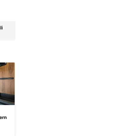
li
ern