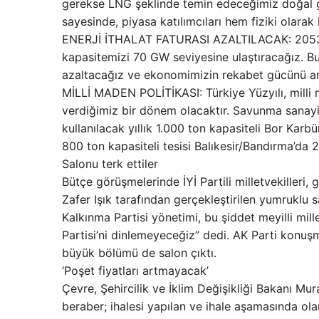
gerekse LNG şeklinde temin edeceğimiz doğal 
sayesinde, piyasa katılımcıları hem fiziki olarak
ENERJİ İTHALAT FATURASI AZALTILACAK: 2053 yıl
kapasitemizi 70 GW seviyesine ulaştıracağız. Bu
azaltacağız ve ekonomimizin rekabet gücünü ar
MİLLİ MADEN POLİTİKASI: Türkiye Yüzyılı, milli 
verdiğimiz bir dönem olacaktır. Savunma sanayi
kullanılacak yıllık 1.000 ton kapasiteli Bor Karbü
800 ton kapasiteli tesisi Balıkesir/Bandırma’da
Salonu terk ettiler
Bütçe görüşmelerinde İYİ Partili milletvekilleri, 
Zafer Işık tarafından gerçekleştirilen yumruklu s
Kalkınma Partisi yönetimi, bu şiddet meyilli mil
Partisi’ni dinlemeyeceğiz” dedi. AK Parti konuşmac
büyük bölümü de salon çıktı.
‘Poşet fiyatları artmayacak’
Çevre, Şehircilik ve İklim Değişikliği Bakanı Mu
beraber; ihalesi yapılan ve ihale aşamasında ola