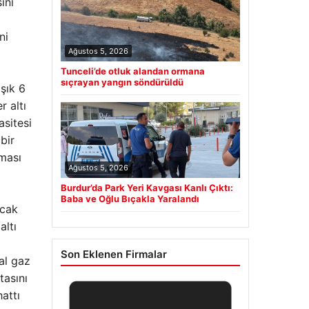
ini
ni
Ağustos 5, 2026
Tunceli’de otluk alandan ormana
sıçrayan yangın söndürüldü
şık 6
r altı
asitesi
bir
lması
Ağustos 5, 2026
Burdur’da Park Yeri Kavgası Kanlı Çıktı:
Baba ve Oğlu Bıçakla Yaralandı
acak
altı
Son Eklenen Firmalar
al gaz
tasını
attı