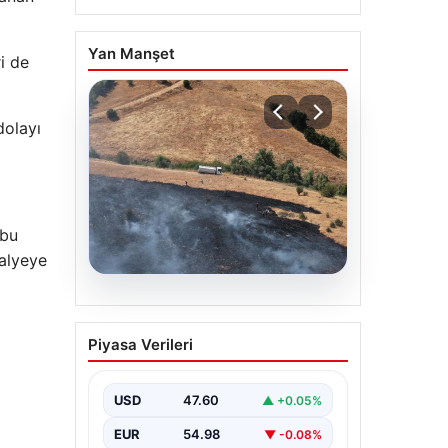
Yan Manşet
i de
dolayı
 bu
dalyeye
05.08.2026
Tunceli’de otluk alandan
Piyasa Verileri
ormana sıçrayan yangın
söndürüldü
USD
47.60
▲ +0.05%
EUR
54.98
▼ -0.08%