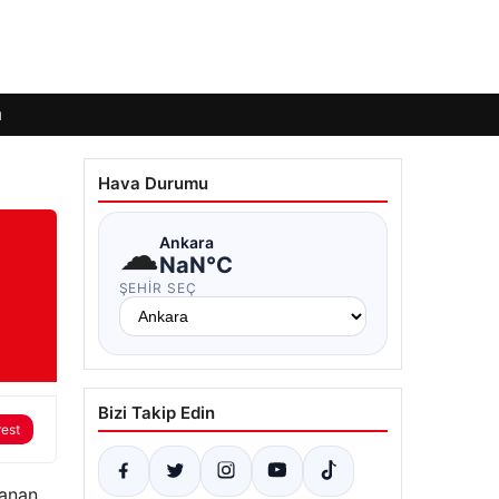
ı
Hava Durumu
☁
Ankara
NaN°C
ŞEHIR SEÇ
Bizi Takip Edin
rest
lanan