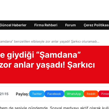
Güncel Haberler
Firma Rehberi
Forum
Çerez Politikas
“Şamdana” benzetilen elbiseyle zor anlar yaşadı! Şarkıcı oturamadı…
de giydiği “Şamdana”
zor anlar yaşadı! Şarkıcı
Paylaş:
21:15
Twitter
Facebook
WhatsApp
Reddit
Pinte
 hem de sesiyle gündemde. Sosyal medyayı aktif olarak kul