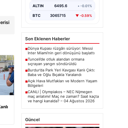
ALTIN
6495.6
• -0.01%
BTC
3065715
▼ -0.59%
erisi
Son Eklenen Haberler
Dünya Kupası rüzgârı sürüyor: Messi
■
Inter Miami’nin geri dönüşünü başlattı
Tunceli’de otluk alandan ormana
■
sıçrayan yangın söndürüldü
Burdur’da Park Yeri Kavgası Kanlı Çıktı:
■
Baba ve Oğlu Bıçakla Yaralandı
Açık Hava Mutfakları ve Modern Yaşam
■
Bölgeleri
CANLI | Olympiakos – NEC Nijmegen
■
maç anlatımı! Maç ne zaman? Saat kaçta
ve hangi kanalda? – 04 Ağustos 2026
anlı
Güncel