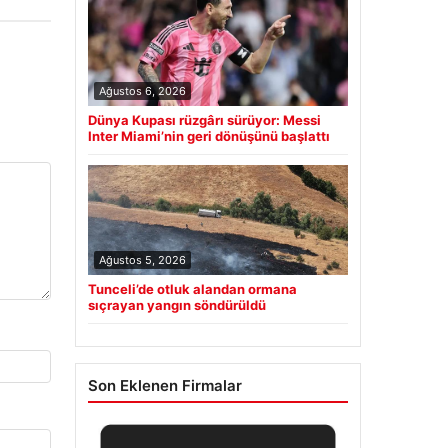
Ağustos 6, 2026
Dünya Kupası rüzgârı sürüyor: Messi
Inter Miami’nin geri dönüşünü başlattı
Ağustos 5, 2026
Tunceli’de otluk alandan ormana
sıçrayan yangın söndürüldü
Son Eklenen Firmalar