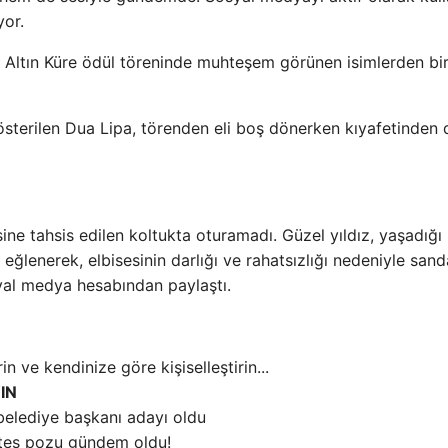
yor.
n Altın Küre ödül töreninde muhteşem görünen isimlerden bir
gösterilen Dua Lipa, törenden eli boş dönerken kıyafetinden 
ne tahsis edilen koltukta oturamadı. Güzel yıldız, yaşadığı
ğlenerek, elbisesinin darlığı ve rahatsızlığı nedeniyle san
yal medya hesabından paylaştı.
IN
belediye başkanı adayı oldu
ates pozu gündem oldu!