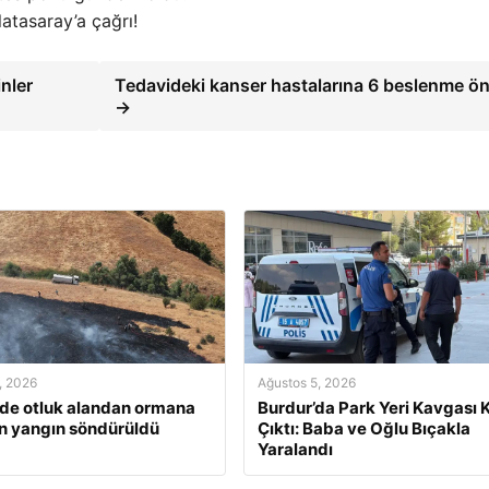
atasaray’a çağrı!
inler
Tedavideki kanser hastalarına 6 beslenme ön
→
, 2026
Ağustos 5, 2026
’de otluk alandan ormana
Burdur’da Park Yeri Kavgası K
n yangın söndürüldü
Çıktı: Baba ve Oğlu Bıçakla
Yaralandı