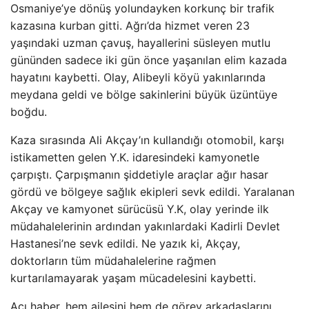
Osmaniye’ye dönüş yolundayken korkunç bir trafik
kazasına kurban gitti. Ağrı’da hizmet veren 23
yaşındaki uzman çavuş, hayallerini süsleyen mutlu
gününden sadece iki gün önce yaşanılan elim kazada
hayatını kaybetti. Olay, Alibeyli köyü yakınlarında
meydana geldi ve bölge sakinlerini büyük üzüntüye
boğdu.
Kaza sırasında Ali Akçay’ın kullandığı otomobil, karşı
istikametten gelen Y.K. idaresindeki kamyonetle
çarpıştı. Çarpışmanın şiddetiyle araçlar ağır hasar
gördü ve bölgeye sağlık ekipleri sevk edildi. Yaralanan
Akçay ve kamyonet sürücüsü Y.K, olay yerinde ilk
müdahalelerinin ardından yakınlardaki Kadirli Devlet
Hastanesi’ne sevk edildi. Ne yazık ki, Akçay,
doktorların tüm müdahalelerine rağmen
kurtarılamayarak yaşam mücadelesini kaybetti.
Acı haber, hem ailesini hem de görev arkadaşlarını