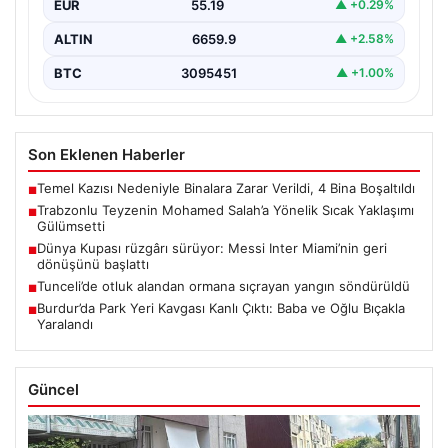
EUR
55.19
▲ +0.29%
ALTIN
6659.9
▲ +2.58%
BTC
3095451
▲ +1.00%
Son Eklenen Haberler
Temel Kazısı Nedeniyle Binalara Zarar Verildi, 4 Bina Boşaltıldı
■
Trabzonlu Teyzenin Mohamed Salah’a Yönelik Sıcak Yaklaşımı
■
Gülümsetti
Dünya Kupası rüzgârı sürüyor: Messi Inter Miami’nin geri
■
dönüşünü başlattı
Tunceli’de otluk alandan ormana sıçrayan yangın söndürüldü
■
Burdur’da Park Yeri Kavgası Kanlı Çıktı: Baba ve Oğlu Bıçakla
■
Yaralandı
Güncel