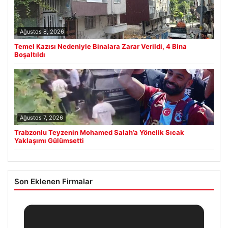
Ağustos 8, 2026
Temel Kazısı Nedeniyle Binalara Zarar Verildi, 4 Bina
Boşaltıldı
Ağustos 7, 2026
Trabzonlu Teyzenin Mohamed Salah’a Yönelik Sıcak
Yaklaşımı Gülümsetti
Son Eklenen Firmalar