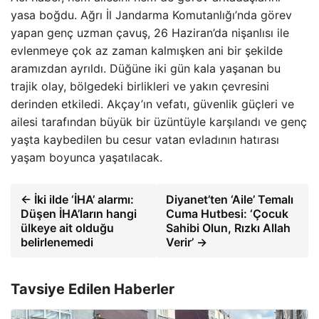
yasa boğdu. Ağrı İl Jandarma Komutanlığı’nda görev
yapan genç uzman çavuş, 26 Haziran’da nişanlısı ile
evlenmeye çok az zaman kalmışken ani bir şekilde
aramızdan ayrıldı. Düğüne iki gün kala yaşanan bu
trajik olay, bölgedeki birlikleri ve yakın çevresini
derinden etkiledi. Akçay’ın vefatı, güvenlik güçleri ve
ailesi tarafından büyük bir üzüntüyle karşılandı ve genç
yaşta kaybedilen bu cesur vatan evladının hatırası
yaşam boyunca yaşatılacak.
← İki ilde ‘İHA’ alarmı:
Diyanet’ten ‘Aile’ Temalı
Düşen İHA’ların hangi
Cuma Hutbesi: ‘Çocuk
ülkeye ait olduğu
Sahibi Olun, Rızkı Allah
belirlenemedi
Verir’ →
Tavsiye Edilen Haberler