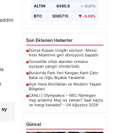
ALTIN
6495.6
• -0.01%
BTC
3065715
▼ -0.59%
addini
Son Eklenen Haberler
Dünya Kupası rüzgârı sürüyor: Messi
■
Inter Miami’nin geri dönüşünü başlattı
Tunceli’de otluk alandan ormana
■
sıçrayan yangın söndürüldü
da
Burdur’da Park Yeri Kavgası Kanlı Çıktı:
■
Baba ve Oğlu Bıçakla Yaralandı
r
Açık Hava Mutfakları ve Modern Yaşam
■
Bölgeleri
CANLI | Olympiakos – NEC Nijmegen
■
maç anlatımı! Maç ne zaman? Saat kaçta
ve hangi kanalda? – 04 Ağustos 2026
 ay
Güncel