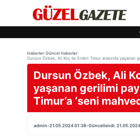
Haberler
›
Güncel Haberler
›
Dursun Özbek, Ali Koç ile Erden Timur arasında yaşanan ger
Dursun Özbek, Ali Ko
yaşanan gerilimi payl
Timur’a ‘seni mahve
admin
•
21.05.2024 01:38
•
Güncellendi: 21.05.2024