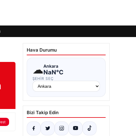
ı
Hava Durumu
☁
Ankara
NaN°C
ŞEHIR SEÇ
n
Bizi Takip Edin
rest