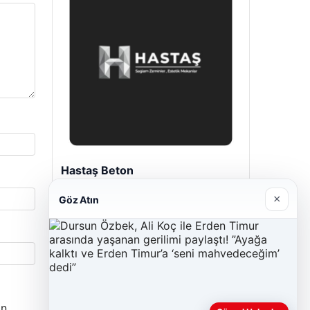
Hastaş Beton
Mayıs 26, 2026
×
Göz Atın
n.