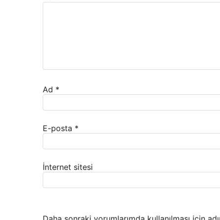
Ad
*
E-posta
*
İnternet sitesi
Daha sonraki yorumlarımda kullanılması için adı