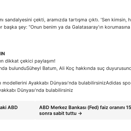
sandalyesini çekti, aramızda tartışma çıktı. 'Sen kimsin, h
ler başka şey: “Onun benim ya da Galatasaray'ın korumasına
IN
n dikkat çekici paylaşım!
Süheyl Batum, Ali Koç hakkında suç duyurusun
Adidas spo
akkabı Dünyası'nda bulabilirsiniz
daki ABD
ABD Merkez Bankası (Fed) faiz oranını 15
sonra sabit tuttu →