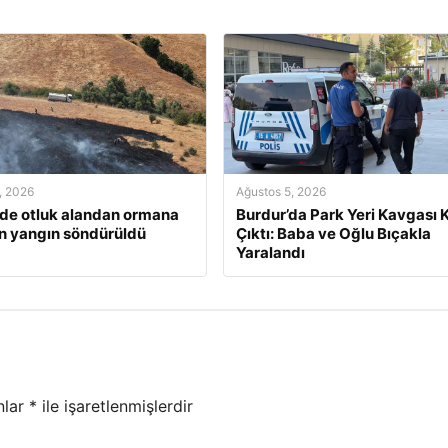
, 2026
Ağustos 5, 2026
’de otluk alandan ormana
Burdur’da Park Yeri Kavgası K
n yangın söndürüldü
Çıktı: Baba ve Oğlu Bıçakla
Yaralandı
nlar
*
ile işaretlenmişlerdir