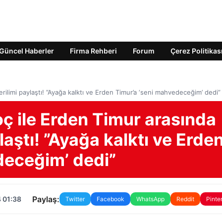
Güncel Haberler
Firma Rehberi
Forum
Çerez Politikas
ilimi paylaştı! ”Ayağa kalktı ve Erden Timur’a ‘seni mahvedeceğim’ dedi”
ç ile Erden Timur arasında
aştı! ”Ayağa kalktı ve Erde
deceğim’ dedi”
Paylaş:
 01:38
Twitter
Facebook
WhatsApp
Reddit
Pinte