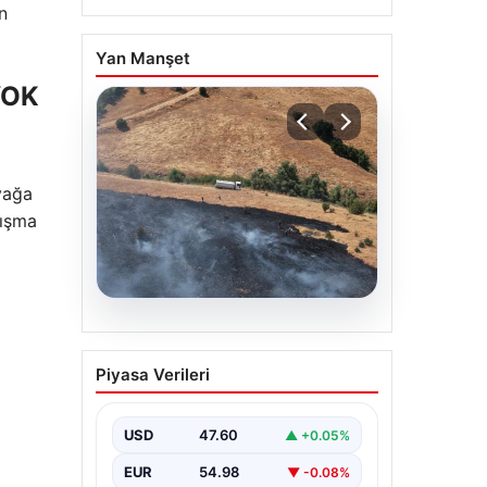
n
Yan Manşet
YOK
yağa
lışma
05.08.2026
Tunceli’de otluk alandan
Piyasa Verileri
ormana sıçrayan yangın
söndürüldü
USD
47.60
▲ +0.05%
EUR
54.98
▼ -0.08%