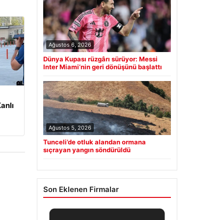
Ağustos 6, 2026
Dünya Kupası rüzgârı sürüyor: Messi
Inter Miami’nin geri dönüşünü başlattı
anlı
Ağustos 5, 2026
Tunceli’de otluk alandan ormana
sıçrayan yangın söndürüldü
Son Eklenen Firmalar