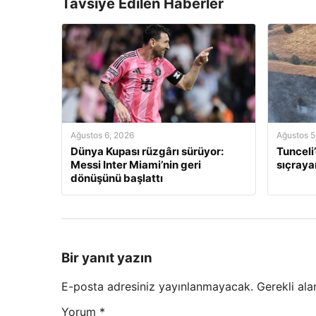
Tavsiye Edilen Haberler
Ağustos 6, 2026
Ağustos 5
Dünya Kupası rüzgârı sürüyor:
Tunceli
Messi Inter Miami’nin geri
sıçraya
dönüşünü başlattı
Bir yanıt yazın
E-posta adresiniz yayınlanmayacak.
Gerekli ala
Yorum
*