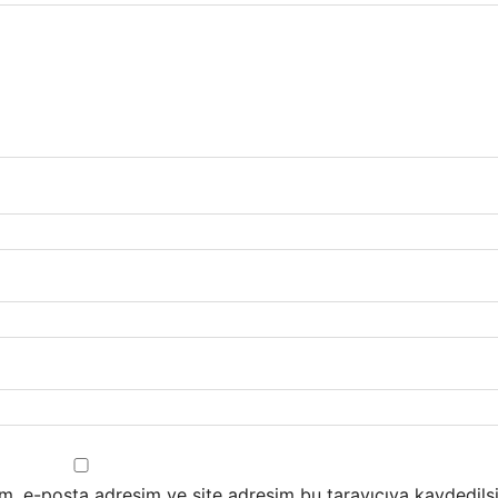
m, e-posta adresim ve site adresim bu tarayıcıya kaydedilsi