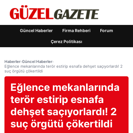
Güncel Haberler
Firma Rehberi
Forum
Çerez Politikası
Haberler
›
Güncel Haberler
›
Eğlence mekanlarında terör estirip esnafa dehşet saçıyorlardı! 2
suç örgütü çökertildi
Eğlence mekanlarında
terör estirip esnafa
dehşet saçıyorlardı! 2
suç örgütü çökertildi