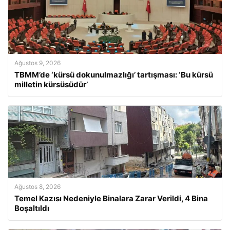
Ağustos 9, 2026
TBMM’de ‘kürsü dokunulmazlığı’ tartışması: ‘Bu kürsü
milletin kürsüsüdür’
Ağustos 8, 2026
Temel Kazısı Nedeniyle Binalara Zarar Verildi, 4 Bina
Boşaltıldı