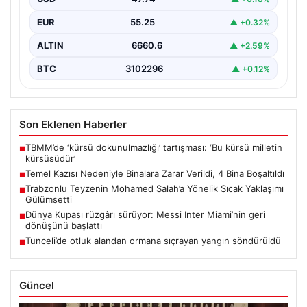
sonucunda…
EUR
55.25
▲ +0.32%
ALTIN
6660.6
▲ +2.59%
BTC
3102296
▲ +0.12%
Son Eklenen Haberler
TBMM’de ‘kürsü dokunulmazlığı’ tartışması: ‘Bu kürsü milletin
■
kürsüsüdür’
Temel Kazısı Nedeniyle Binalara Zarar Verildi, 4 Bina Boşaltıldı
■
Trabzonlu Teyzenin Mohamed Salah’a Yönelik Sıcak Yaklaşımı
■
Gülümsetti
Dünya Kupası rüzgârı sürüyor: Messi Inter Miami’nin geri
■
dönüşünü başlattı
Tunceli’de otluk alandan ormana sıçrayan yangın söndürüldü
■
Güncel