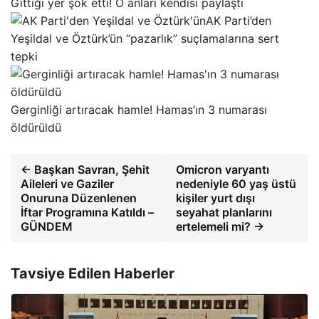
Gittiği yer şok etti! O anları kendisi paylaştı
AK Parti’den
Yeşildal ve Öztürk’ün “pazarlık” suçlamalarına sert
tepki
Gerginliği artıracak hamle! Hamas’ın 3 numarası
öldürüldü
← Başkan Savran, Şehit
Omicron varyantı
Aileleri ve Gaziler
nedeniyle 60 yaş üstü
Onuruna Düzenlenen
kişiler yurt dışı
İftar Programına Katıldı –
seyahat planlarını
GÜNDEM
ertelemeli mi? →
Tavsiye Edilen Haberler