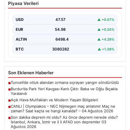
Piyasa Verileri
Baba ve Oğlu Bıçakla Yaralandı
Burdur merkezinde araç park etme konusunda yaşanan
anlaşmazlık, komşular arasında kısa sürede büyüyerek
USD
47.57
▲ +0.07%
kanlı…
EUR
54.98
▲ +0.24%
ALTIN
6498.4
▲ +4.29%
BTC
3080282
▲ +1.39%
Son Eklenen Haberler
Tunceli’de otluk alandan ormana sıçrayan yangın söndürüldü
■
Burdur’da Park Yeri Kavgası Kanlı Çıktı: Baba ve Oğlu Bıçakla
■
Yaralandı
Açık Hava Mutfakları ve Modern Yaşam Bölgeleri
■
CANLI | Olympiakos – NEC Nijmegen maç anlatımı! Maç ne
■
zaman? Saat kaçta ve hangi kanalda? – 04 Ağustos 2026
Son dakika deprem mi oldu? Az önce deprem nerede oldu?
■
İstanbul, Ankara, İzmir ve il il AFAD son depremler 03
Ağustos 2026