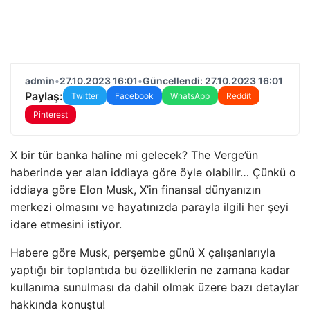
admin
•
27.10.2023 16:01
•
Güncellendi: 27.10.2023 16:01
Paylaş:
Twitter
Facebook
WhatsApp
Reddit
Pinterest
X bir tür banka haline mi gelecek? The Verge’ün
haberinde yer alan iddiaya göre öyle olabilir… Çünkü o
iddiaya göre Elon Musk, X’in finansal dünyanızın
merkezi olmasını ve hayatınızda parayla ilgili her şeyi
idare etmesini istiyor.
Habere göre Musk, perşembe günü X çalışanlarıyla
yaptığı bir toplantıda bu özelliklerin ne zamana kadar
kullanıma sunulması da dahil olmak üzere bazı detaylar
hakkında konuştu!