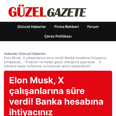
Güncel Haberler
Firma Rehberi
Forum
Çerez Politikası
Haberler
›
Güncel Haberler
›
Elon Musk, X çalışanlarına süre verdi! Banka hesabına ihtiyacınız
olmayacak… “İnsanlar ne kadar güçlü olduğuna şaşıracak… O
zamana kadar kullanıma sunmazsak aklımı kaybederim”
Elon Musk, X
çalışanlarına süre
verdi! Banka hesabına
ihtiyacınız