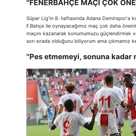
''FENERBAHÇE MAÇI ÇOK ÖNEM
Süper Lig'in 8. haftasında Adana Demirspor'a ko
F.Bahçe ile oynayacağımız maç çok daha öneml
maçını kazanarak konumumuzu güçlendirmek ve ü
son sırada olduğunu biliyorum ama çıkmamız kesi
''Pes etmemeyi, sonuna kadar 