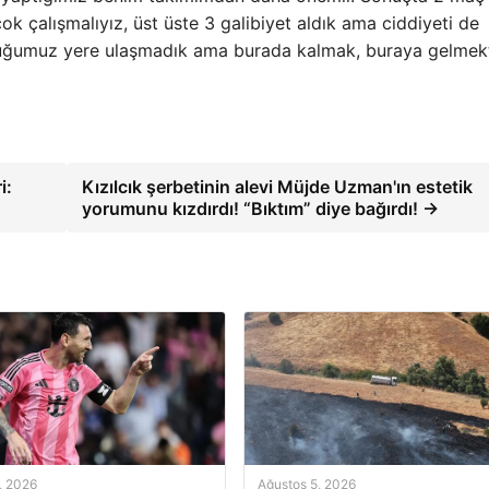
k çalışmalıyız, üst üste 3 galibiyet aldık ama ciddiyeti de
nduğumuz yere ulaşmadık ama burada kalmak, buraya gelmek
i:
Kızılcık şerbetinin alevi Müjde Uzman'ın estetik
yorumunu kızdırdı! “Bıktım” diye bağırdı! →
, 2026
Ağustos 5, 2026