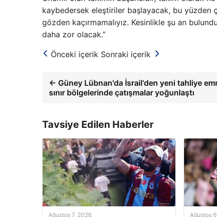
kaybedersek eleştiriler başlayacak, bu yüzden ço
gözden kaçırmamalıyız. Kesinlikle şu an bulu
daha zor olacak.”
Önceki içerik
Sonraki içerik
← Güney Lübnan'da İsrail'den yeni tahliye emr
sınır bölgelerinde çatışmalar yoğunlaştı
Tavsiye Edilen Haberler
Ağustos 7, 2026
Ağustos 6