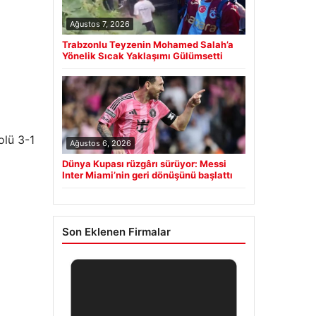
Ağustos 7, 2026
Trabzonlu Teyzenin Mohamed Salah’a
Yönelik Sıcak Yaklaşımı Gülümsetti
olü 3-1
Ağustos 6, 2026
Dünya Kupası rüzgârı sürüyor: Messi
Inter Miami’nin geri dönüşünü başlattı
Son Eklenen Firmalar