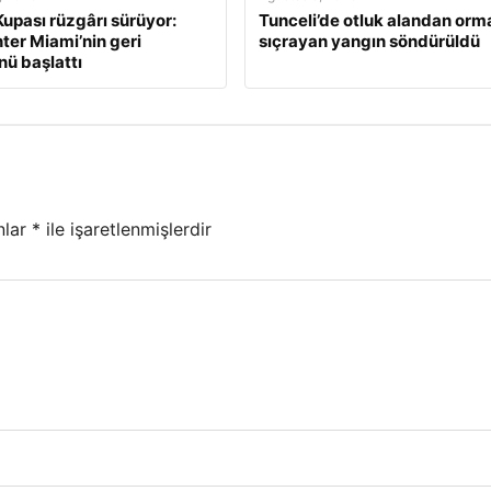
upası rüzgârı sürüyor:
Tunceli’de otluk alandan orm
nter Miami’nin geri
sıçrayan yangın söndürüldü
ü başlattı
nlar
*
ile işaretlenmişlerdir