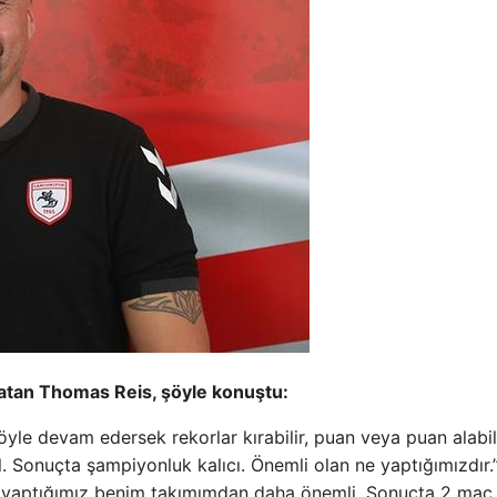
ırlatan Thomas Reis, şöyle konuştu:
e devam edersek rekorlar kırabilir, puan veya puan alabili
. Sonuçta şampiyonluk kalıcı. Önemli olan ne yaptığımızdır.
ne yaptığımız benim takımımdan daha önemli. Sonuçta 2 maç