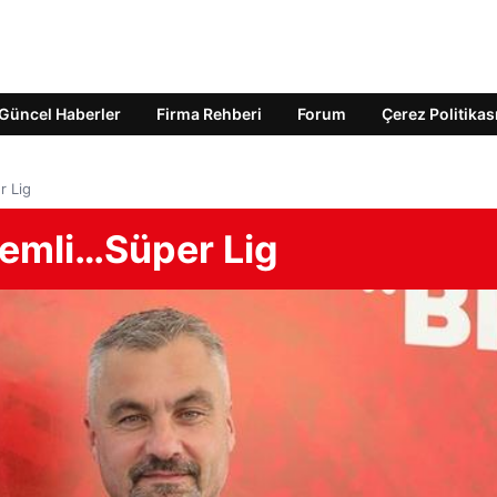
Güncel Haberler
Firma Rehberi
Forum
Çerez Politikas
r Lig
emli…Süper Lig