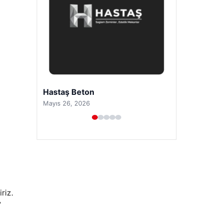
Prenses Night Club
Nisan 29, 2026
riz.
”