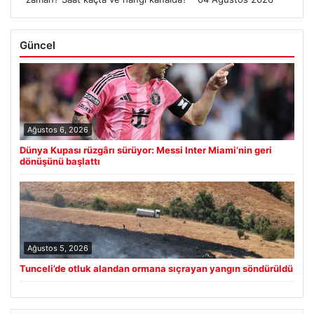
Güncel
Ağustos 6, 2026
Dünya Kupası rüzgârı sürüyor: Messi Inter Miami’nin geri
dönüşünü başlattı
Ağustos 5, 2026
Tunceli’de otluk alandan ormana sıçrayan yangın söndürüldü