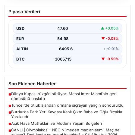
Tunceli’de otluk alandan ormana
Piyasa Verileri
sıçrayan yangın söndürüldü
USD
47.60
▲ +0.05%
EUR
54.98
▼ -0.08%
ALTIN
6495.6
• -0.01%
BTC
3065715
▼ -0.59%
Son Eklenen Haberler
Dünya Kupası rüzgârı sürüyor: Messi Inter Miami’nin geri
■
dönüşünü başlattı
Tunceli’de otluk alandan ormana sıçrayan yangın söndürüldü
■
Burdur’da Park Yeri Kavgası Kanlı Çıktı: Baba ve Oğlu Bıçakla
■
Yaralandı
Açık Hava Mutfakları ve Modern Yaşam Bölgeleri
■
CANLI | Olympiakos – NEC Nijmegen maç anlatımı! Maç ne
■
zaman? Saat kaçta ve hangi kanalda? – 04 Ağustos 2026