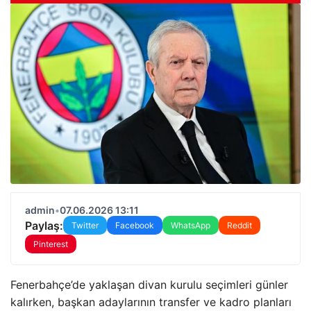
admin
•
07.06.2026 13:11
Paylaş:
Twitter
Facebook
WhatsApp
Reddit
Pinterest
Fenerbahçe’de yaklaşan divan kurulu seçimleri günler
kalırken, başkan adaylarının transfer ve kadro planları