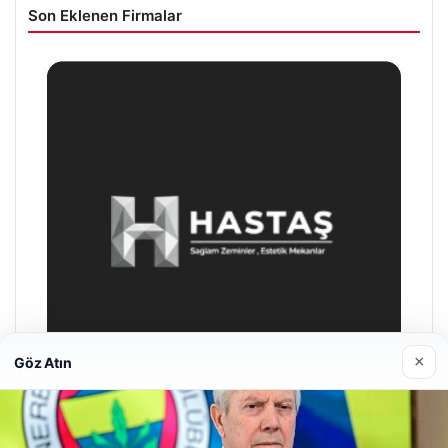
Son Eklenen Firmalar
×
Göz Atın