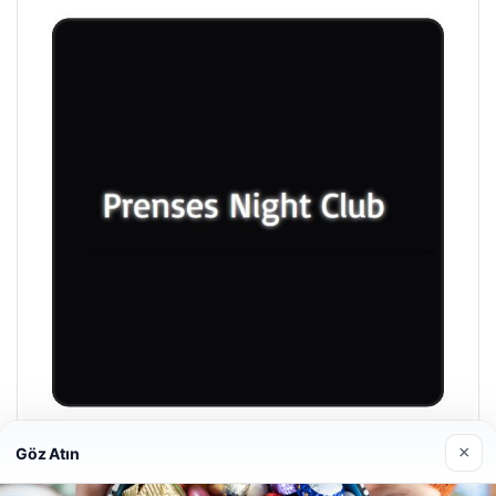
×
Prenses Night Club
Göz Atın
Nisan 29, 2026