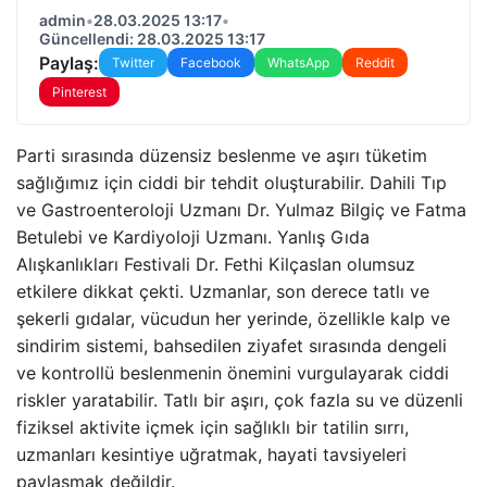
admin
•
28.03.2025 13:17
•
Güncellendi: 28.03.2025 13:17
Paylaş:
Twitter
Facebook
WhatsApp
Reddit
Pinterest
Parti sırasında düzensiz beslenme ve aşırı tüketim
sağlığımız için ciddi bir tehdit oluşturabilir. Dahili Tıp
ve Gastroenteroloji Uzmanı Dr. Yulmaz Bilgiç ve Fatma
Betulebi ve Kardiyoloji Uzmanı. Yanlış Gıda
Alışkanlıkları Festivali Dr. Fethi Kilçaslan olumsuz
etkilere dikkat çekti. Uzmanlar, son derece tatlı ve
şekerli gıdalar, vücudun her yerinde, özellikle kalp ve
sindirim sistemi, bahsedilen ziyafet sırasında dengeli
ve kontrollü beslenmenin önemini vurgulayarak ciddi
riskler yaratabilir. Tatlı bir aşırı, çok fazla su ve düzenli
fiziksel aktivite içmek için sağlıklı bir tatilin sırrı,
uzmanları kesintiye uğratmak, hayati tavsiyeleri
paylaşmak değildir.