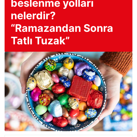
beslenme yolları
nelerdir?
“Ramazandan Sonra
Tatlı Tuzak”