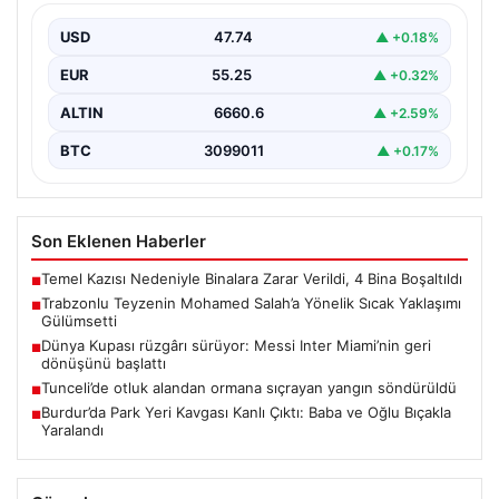
Trabzonspor’un yeni transferi, dünya yıldızı Mohamed
Salah, bir reklam filmi çekimi için Trabzon’un Araklı…
USD
47.74
▲ +0.18%
EUR
55.25
▲ +0.32%
ALTIN
6660.6
▲ +2.59%
BTC
3099011
▲ +0.17%
Son Eklenen Haberler
Temel Kazısı Nedeniyle Binalara Zarar Verildi, 4 Bina Boşaltıldı
■
Trabzonlu Teyzenin Mohamed Salah’a Yönelik Sıcak Yaklaşımı
■
Gülümsetti
Dünya Kupası rüzgârı sürüyor: Messi Inter Miami’nin geri
■
dönüşünü başlattı
Tunceli’de otluk alandan ormana sıçrayan yangın söndürüldü
■
Burdur’da Park Yeri Kavgası Kanlı Çıktı: Baba ve Oğlu Bıçakla
■
Yaralandı