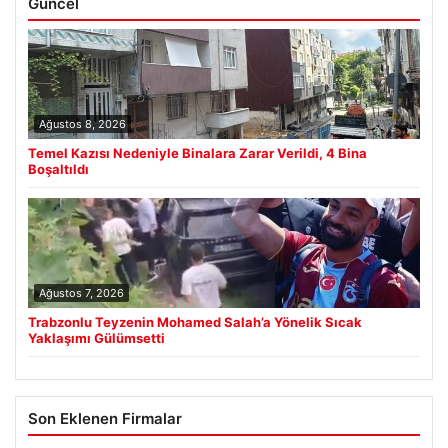
Güncel
Ağustos 8, 2026
Temel Kazısı Nedeniyle Binalara Zarar Verildi, 4 Bina
Boşaltıldı
Ağustos 7, 2026
Trabzonlu Teyzenin Mohamed Salah’a Yönelik Sıcak
Yaklaşımı Gülümsetti
Son Eklenen Firmalar