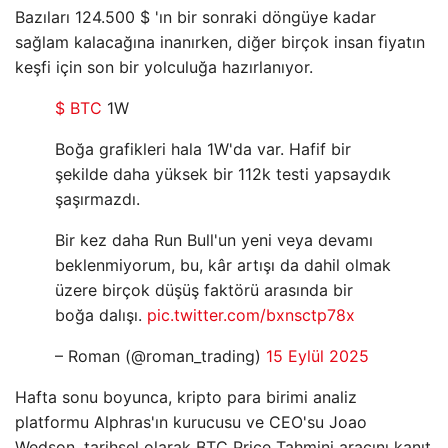
Bazıları 124.500 $ 'ın bir sonraki döngüye kadar
sağlam kalacağına inanırken, diğer birçok insan fiyatın
keşfi için son bir yolculuğa hazırlanıyor.
$ BTC
1W
Boğa grafikleri hala 1W'da var. Hafif bir
şekilde daha yüksek bir 112k testi yapsaydık
şaşırmazdı.
Bir kez daha Run Bull'un yeni veya devamı
beklenmiyorum, bu, kâr artışı da dahil olmak
üzere birçok düşüş faktörü arasında bir
boğa dalışı.
pic.twitter.com/bxnsctp78x
– Roman (@roman_trading)
15 Eylül 2025
Hafta sonu boyunca, kripto para birimi analiz
platformu Alphras'ın kurucusu ve CEO'su Joao
Wedson, tarihsel olarak BTC Price Tahmini aracını kanıt