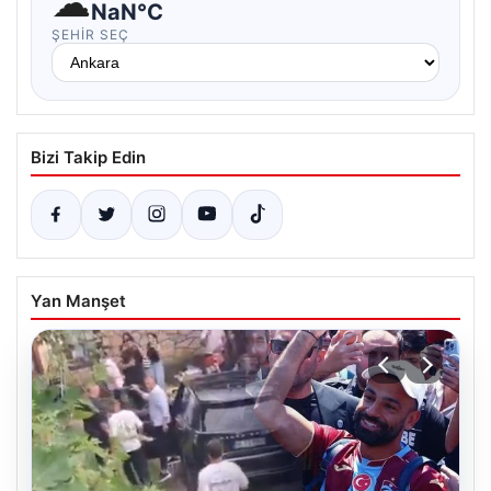
☁
NaN°C
ŞEHIR SEÇ
Bizi Takip Edin
Yan Manşet