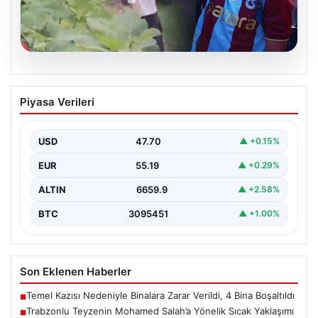
07.08.2026
Trabzonlu Teyzenin Mohamed Salah’a
Piyasa Verileri
Yönelik Sıcak Yaklaşımı Gülümsetti
Trabzonspor’un yeni transferi, dünya yıldızı Mohamed
Salah, bir reklam filmi çekimi için Trabzon’un Araklı…
USD
47.70
▲ +0.15%
EUR
55.19
▲ +0.29%
ALTIN
6659.9
▲ +2.58%
BTC
3095451
▲ +1.00%
Son Eklenen Haberler
Temel Kazısı Nedeniyle Binalara Zarar Verildi, 4 Bina Boşaltıldı
■
Trabzonlu Teyzenin Mohamed Salah’a Yönelik Sıcak Yaklaşımı
■