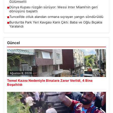
Gülümsetti
Dünya Kupası rüzgârı sürüyor: Messi Inter Miami’nin geri
■
dönüşünü başlattı
Tunceli’de otluk alandan ormana sıçrayan yangın söndürüldü
■
Burdur’da Park Yeri Kavgası Kanlı Çıktı: Baba ve Oğlu Bıçakla
■
Yaralandı
Güncel
Ağustos 8, 2026
Temel Kazısı Nedeniyle Binalara Zarar Verildi, 4 Bina
Boşaltıldı