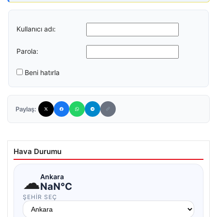
Kullanıcı adı:
Parola:
Beni hatırla
Paylaş:
Hava Durumu
☁
Ankara
NaN°C
ŞEHIR SEÇ