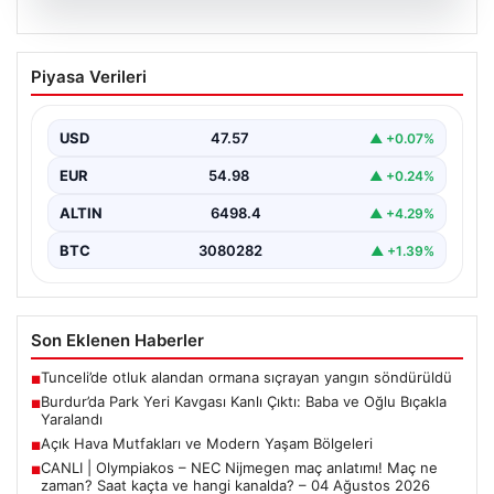
05.08.2026
Burdur’da Park Yeri Kavgası Kanlı Çıktı:
Piyasa Verileri
Baba ve Oğlu Bıçakla Yaralandı
Burdur merkezinde araç park etme konusunda yaşanan
anlaşmazlık, komşular arasında kısa sürede büyüyerek
USD
47.57
▲ +0.07%
kanlı…
EUR
54.98
▲ +0.24%
ALTIN
6498.4
▲ +4.29%
BTC
3080282
▲ +1.39%
Son Eklenen Haberler
Tunceli’de otluk alandan ormana sıçrayan yangın söndürüldü
■
Burdur’da Park Yeri Kavgası Kanlı Çıktı: Baba ve Oğlu Bıçakla
■
Yaralandı
Açık Hava Mutfakları ve Modern Yaşam Bölgeleri
■
CANLI | Olympiakos – NEC Nijmegen maç anlatımı! Maç ne
■
zaman? Saat kaçta ve hangi kanalda? – 04 Ağustos 2026