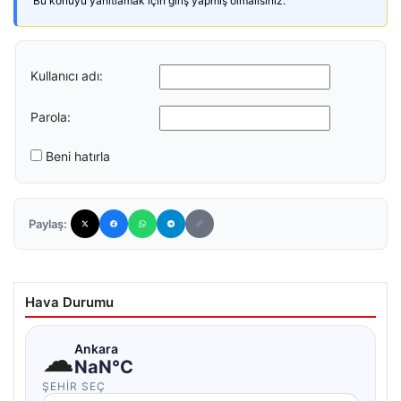
Bu konuyu yanıtlamak için giriş yapmış olmalısınız.
Kullanıcı adı:
Parola:
Beni hatırla
Paylaş:
Hava Durumu
☁
Ankara
NaN°C
ŞEHIR SEÇ