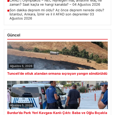
CANLI | Olympiakos – NEC Nijmegen maç anlatımı! Maç ne
■
zaman? Saat kaçta ve hangi kanalda? – 04 Ağustos 2026
Son dakika deprem mi oldu? Az önce deprem nerede oldu?
■
İstanbul, Ankara, İzmir ve il il AFAD son depremler 03
Ağustos 2026
Güncel
Ağustos 5, 2026
Tunceli’de otluk alandan ormana sıçrayan yangın söndürüldü
Ağustos 5, 2026
Burdur’da Park Yeri Kavgası Kanlı Çıktı: Baba ve Oğlu Bıçakla