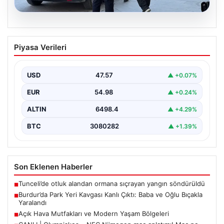
05.08.2026
Burdur’da Park Yeri Kavgası Kanlı Çıktı:
Piyasa Verileri
Baba ve Oğlu Bıçakla Yaralandı
Burdur merkezinde araç park etme konusunda yaşanan
anlaşmazlık, komşular arasında kısa sürede büyüyerek
USD
47.57
▲ +0.07%
kanlı…
EUR
54.98
▲ +0.24%
ALTIN
6498.4
▲ +4.29%
BTC
3080282
▲ +1.39%
Son Eklenen Haberler
Tunceli’de otluk alandan ormana sıçrayan yangın söndürüldü
■
Burdur’da Park Yeri Kavgası Kanlı Çıktı: Baba ve Oğlu Bıçakla
■
Yaralandı
Açık Hava Mutfakları ve Modern Yaşam Bölgeleri
■