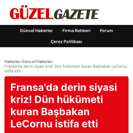
Güncel Haberler
Firma Rehberi
Forum
Çerez Politikası
Haberler
›
Güncel Haberler
›
Fransa'da derin siyasi kriz! Dün hükümeti kuran Başbakan LeCornu
istifa etti
Fransa'da derin siyasi
kriz! Dün hükümeti
kuran Başbakan
LeCornu istifa etti