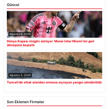
Güncel
Ağustos 6, 2026
Dünya Kupası rüzgârı sürüyor: Messi Inter Miami’nin geri
dönüşünü başlattı
Ağustos 5, 2026
Tunceli’de otluk alandan ormana sıçrayan yangın söndürüldü
Son Eklenen Firmalar