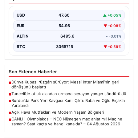
sıçrayan yangın söndürüldü
USD
47.60
▲ +0.05%
EUR
54.98
▼ -0.08%
ALTIN
6495.6
• -0.01%
BTC
3065715
▼ -0.59%
Son Eklenen Haberler
Dünya Kupası rüzgârı sürüyor: Messi Inter Miami’nin geri
■
dönüşünü başlattı
Tunceli’de otluk alandan ormana sıçrayan yangın söndürüldü
■
Burdur’da Park Yeri Kavgası Kanlı Çıktı: Baba ve Oğlu Bıçakla
■
Yaralandı
Açık Hava Mutfakları ve Modern Yaşam Bölgeleri
■
CANLI | Olympiakos – NEC Nijmegen maç anlatımı! Maç ne
■
zaman? Saat kaçta ve hangi kanalda? – 04 Ağustos 2026