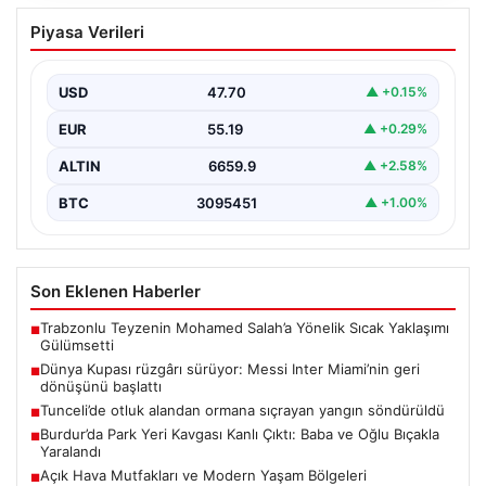
Dünya Kupası rüzgârı sürüyor: Messi
Piyasa Verileri
Inter Miami’nin geri dönüşünü başlattı
Inter Miami, Leagues Cup maçında Atletico San Luis
karşısında geriye düştüğü bir mücadelede sahadan…
USD
47.70
▲ +0.15%
EUR
55.19
▲ +0.29%
ALTIN
6659.9
▲ +2.58%
BTC
3095451
▲ +1.00%
Son Eklenen Haberler
Trabzonlu Teyzenin Mohamed Salah’a Yönelik Sıcak Yaklaşımı
■
Gülümsetti
Dünya Kupası rüzgârı sürüyor: Messi Inter Miami’nin geri
■
dönüşünü başlattı
Tunceli’de otluk alandan ormana sıçrayan yangın söndürüldü
■
Burdur’da Park Yeri Kavgası Kanlı Çıktı: Baba ve Oğlu Bıçakla
■
Yaralandı
Açık Hava Mutfakları ve Modern Yaşam Bölgeleri
■