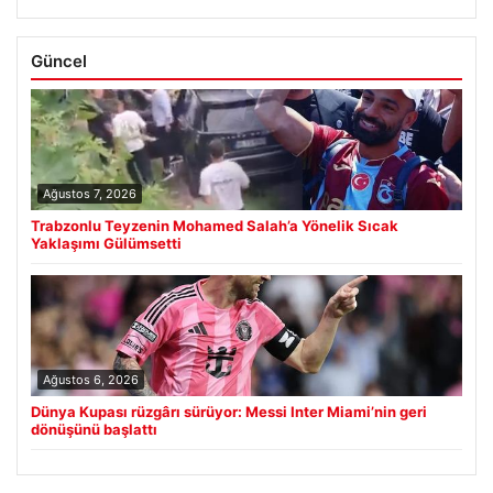
Güncel
Ağustos 7, 2026
Trabzonlu Teyzenin Mohamed Salah’a Yönelik Sıcak
Yaklaşımı Gülümsetti
Ağustos 6, 2026
Dünya Kupası rüzgârı sürüyor: Messi Inter Miami’nin geri
dönüşünü başlattı