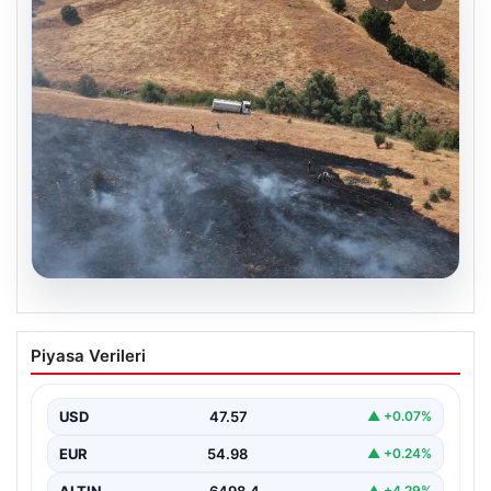
05.08.2026
Tunceli’de otluk alandan ormana
Piyasa Verileri
sıçrayan yangın söndürüldü
USD
47.57
▲ +0.07%
EUR
54.98
▲ +0.24%
ALTIN
6498.4
▲ +4.29%