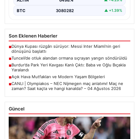
BTC
3080282
▲ +1.39%
Son Eklenen Haberler
Dünya Kupası rüzgârı sürüyor: Messi Inter Miami’nin geri
■
dönüşünü başlattı
Tunceli’de otluk alandan ormana sıçrayan yangın söndürüldü
■
Burdur’da Park Yeri Kavgası Kanlı Çıktı: Baba ve Oğlu Bıçakla
■
Yaralandı
Açık Hava Mutfakları ve Modern Yaşam Bölgeleri
■
CANLI | Olympiakos – NEC Nijmegen maç anlatımı! Maç ne
■
zaman? Saat kaçta ve hangi kanalda? – 04 Ağustos 2026
Güncel