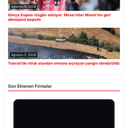
Ağustos 6, 2026
Dünya Kupası rüzgârı sürüyor: Messi Inter Miami’nin geri
dönüşünü başlattı
Ağustos 5, 2026
Tunceli’de otluk alandan ormana sıçrayan yangın söndürüldü
Son Eklenen Firmalar