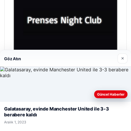
×
Göz Atın
Prenses Night Club
Nisan 29, 2026
Güncel Haberler
Web sitemizi nasıl kullandığınızı daha iyi anlayabilmek,
deneyiminizi kişiselleştirmek ve geliştirmek amacıyla çerezler
Galatasaray, evinde Manchester United ile 3-3
kullanıyoruz.
Çerez Politikamız
berabere kaldı
Reddet
Kabul Et
Aralık 1, 2023