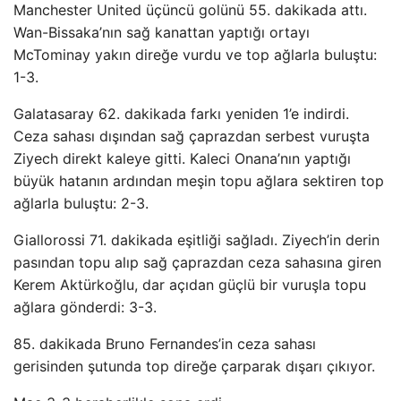
Manchester United üçüncü golünü 55. dakikada attı.
Wan-Bissaka’nın sağ kanattan yaptığı ortayı
McTominay yakın direğe vurdu ve top ağlarla buluştu:
1-3.
Galatasaray 62. dakikada farkı yeniden 1’e indirdi.
Ceza sahası dışından sağ çaprazdan serbest vuruşta
Ziyech direkt kaleye gitti. Kaleci Onana’nın yaptığı
büyük hatanın ardından meşin topu ağlara sektiren top
ağlarla buluştu: 2-3.
Giallorossi 71. dakikada eşitliği sağladı. Ziyech’in derin
pasından topu alıp sağ çaprazdan ceza sahasına giren
Kerem Aktürkoğlu, dar açıdan güçlü bir vuruşla topu
ağlara gönderdi: 3-3.
85. dakikada Bruno Fernandes’in ceza sahası
gerisinden şutunda top direğe çarparak dışarı çıkıyor.