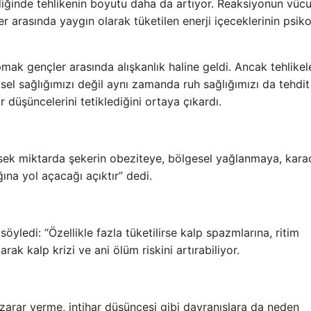
eldiğinde tehlikenin boyutu daha da artıyor. Reaksiyonun vücu
er arasında yaygın olarak tüketilen enerji içeceklerinin psiko
mak gençler arasında alışkanlık haline geldi. Ancak tehlikel
ksel sağlığımızı değil aynı zamanda ruh sağlığımızı da tehdit
r düşüncelerini tetiklediğini ortaya çıkardı.
ksek miktarda şekerin obeziteye, bölgesel yağlanmaya, kara
ına yol açacağı açıktır” dedi.
söyledi: “Özellikle fazla tüketilirse kalp spazmlarına, ritim
ak kalp krizi ve ani ölüm riskini artırabiliyor.
zarar verme, intihar düşüncesi gibi davranışlara da neden