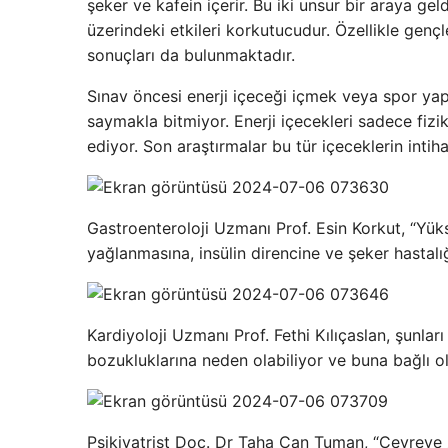
şeker ve kafein içerir. Bu iki unsur bir araya g
üzerindeki etkileri korkutucudur. Özellikle gençl
sonuçları da bulunmaktadır.
Sınav öncesi enerji içeceği içmek veya spor yap
saymakla bitmiyor. Enerji içecekleri sadece fizi
ediyor. Son araştırmalar bu tür içeceklerin intiha
Gastroenteroloji Uzmanı Prof. Esin Korkut, “Yü
yağlanmasına, insülin direncine ve şeker hastalığ
Kardiyoloji Uzmanı Prof. Fethi Kılıçaslan, şunları 
bozukluklarına neden olabiliyor ve buna bağlı olar
Psikiyatrist Doç. Dr Taha Can Tuman, “Çevreye 