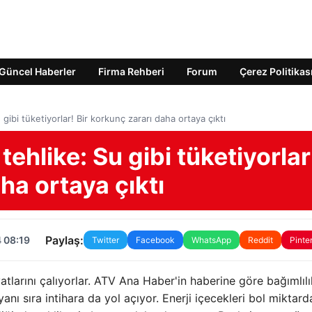
Güncel Haberler
Firma Rehberi
Forum
Çerez Politikas
gibi tüketiyorlar! Bir korkunç zararı daha ortaya çıktı
tehlike: Su gibi tüketiyorlar
ha ortaya çıktı
Paylaş:
 08:19
Twitter
Facebook
WhatsApp
Reddit
Pinte
atlarını çalıyorlar. ATV Ana Haber'in haberine göre bağımlılı
nı sıra intihara da yol açıyor. Enerji içecekleri bol miktard