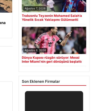
Ağustos 7, 2026
Trabzonlu Teyzenin Mohamed Salah’a
Yönelik Sıcak Yaklaşımı Gülümsetti
ana
Ağustos 6, 2026
Dünya Kupası rüzgârı sürüyor: Messi
Inter Miami’nin geri dönüşünü başlattı
Son Eklenen Firmalar