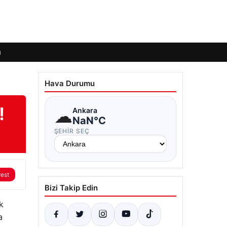
ı
Hava Durumu
!
☁
Ankara
NaN°C
ŞEHIR SEÇ
rest
Bizi Takip Edin
k
a