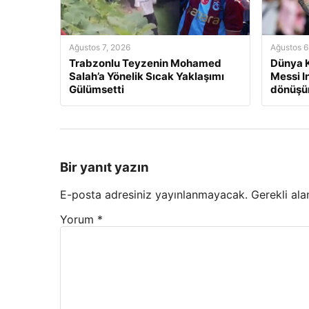
Ağustos 7, 2026
Ağustos 6
Trabzonlu Teyzenin Mohamed
Dünya K
Salah’a Yönelik Sıcak Yaklaşımı
Messi I
Gülümsetti
dönüşün
Bir yanıt yazın
E-posta adresiniz yayınlanmayacak.
Gerekli ala
Yorum
*