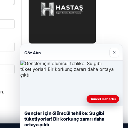
×
Göz Atın
Hastaş Beton
Mayıs 26, 2026
n.
Güncel Haberler
Gençler için ölümcül tehlike: Su gibi
tüketiyorlar! Bir korkunç zararı daha
ortaya çıktı