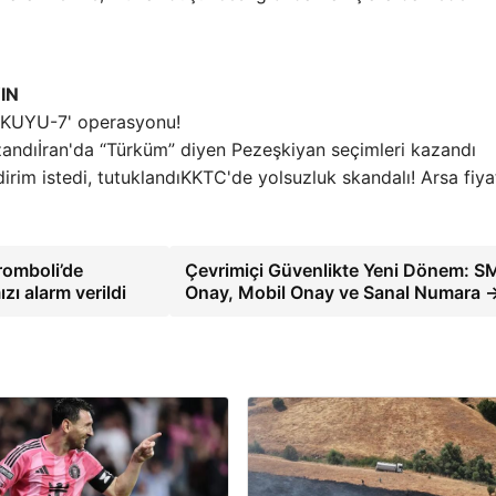
IN
 'KUYU-7' operasyonu!
İran'da “Türküm” diyen Pezeşkiyan seçimleri kazandı
KKTC'de yolsuzluk skandalı! Arsa fiya
romboli’de
Çevrimiçi Güvenlikte Yeni Dönem: S
zı alarm verildi
Onay, Mobil Onay ve Sanal Numara 