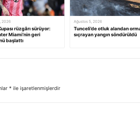
, 2026
Ağustos 5, 2026
upası rüzgârı sürüyor:
Tunceli’de otluk alandan orm
nter Miami’nin geri
sıçrayan yangın söndürüldü
ü başlattı
nlar
*
ile işaretlenmişlerdir