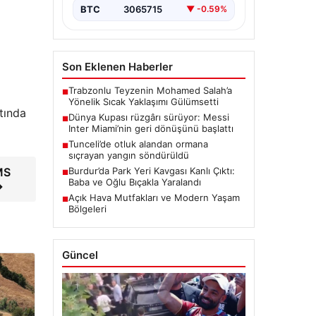
BTC
3065715
▼ -0.59%
Son Eklenen Haberler
Trabzonlu Teyzenin Mohamed Salah’a
■
Yönelik Sıcak Yaklaşımı Gülümsetti
tında
Dünya Kupası rüzgârı sürüyor: Messi
■
Inter Miami’nin geri dönüşünü başlattı
Tunceli’de otluk alandan ormana
■
sıçrayan yangın söndürüldü
Burdur’da Park Yeri Kavgası Kanlı Çıktı:
MS
■
Baba ve Oğlu Bıçakla Yaralandı
→
Açık Hava Mutfakları ve Modern Yaşam
■
Bölgeleri
Güncel