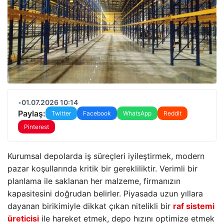
•
01.07.2026 10:14
Paylaş:
Twitter
Facebook
WhatsApp
Reddit
Pinterest
Kurumsal depolarda iş süreçleri iyileştirmek, modern
pazar koşullarında kritik bir gerekliliktir. Verimli bir
planlama ile saklanan her malzeme, firmanızın
kapasitesini doğrudan belirler. Piyasada uzun yıllara
dayanan birikimiyle dikkat çıkan nitelikli bir
raf sistemi
üreticisi
ile hareket etmek, depo hızını optimize etmek