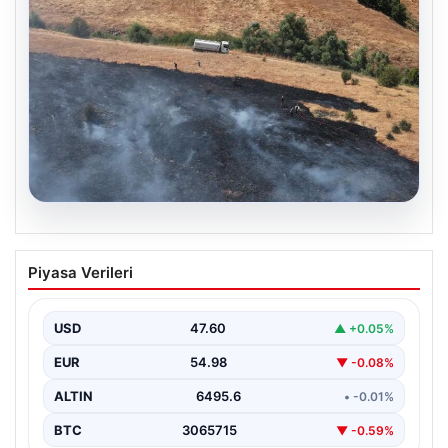
05.08.2026
Tunceli’de otluk alandan ormana
Piyasa Verileri
sıçrayan yangın söndürüldü
USD
47.60
▲ +0.05%
EUR
54.98
▼ -0.08%
ALTIN
6495.6
• -0.01%
BTC
3065715
▼ -0.59%