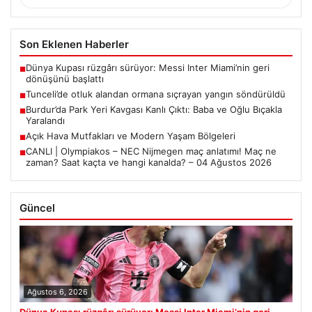
Son Eklenen Haberler
Dünya Kupası rüzgârı sürüyor: Messi Inter Miami’nin geri
■
dönüşünü başlattı
Tunceli’de otluk alandan ormana sıçrayan yangın söndürüldü
■
Burdur’da Park Yeri Kavgası Kanlı Çıktı: Baba ve Oğlu Bıçakla
■
Yaralandı
Açık Hava Mutfakları ve Modern Yaşam Bölgeleri
■
CANLI | Olympiakos – NEC Nijmegen maç anlatımı! Maç ne
■
zaman? Saat kaçta ve hangi kanalda? – 04 Ağustos 2026
Güncel
Ağustos 6, 2026