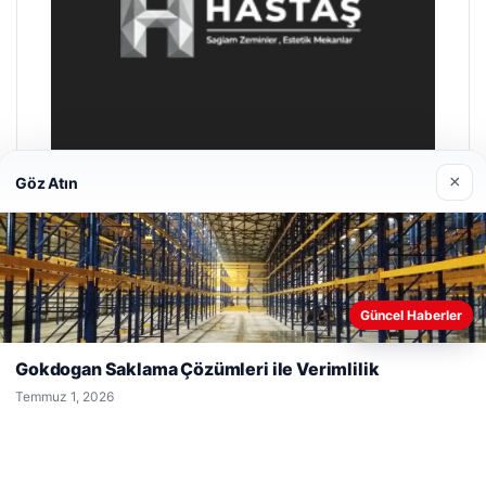
×
Göz Atın
Prenses Night Club
Nisan 29, 2026
Web sitemizi nasıl kullandığınızı daha iyi anlayabilmek,
Güncel Haberler
deneyiminizi kişiselleştirmek ve geliştirmek amacıyla çerezler
kullanıyoruz.
Çerez Politikamız
Gokdogan Saklama Çözümleri ile Verimlilik
Reddet
Kabul Et
Temmuz 1, 2026
© 2026 Güzel Gazete Haberleri