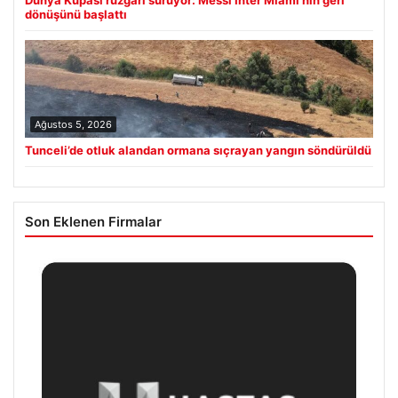
Dünya Kupası rüzgârı sürüyor: Messi Inter Miami’nin geri
dönüşünü başlattı
Ağustos 5, 2026
Tunceli’de otluk alandan ormana sıçrayan yangın söndürüldü
Son Eklenen Firmalar