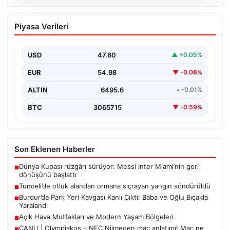
05.08.2026
Tunceli’de otluk alandan ormana
Piyasa Verileri
sıçrayan yangın söndürüldü
USD
47.60
▲ +0.05%
EUR
54.98
▼ -0.08%
ALTIN
6495.6
• -0.01%
BTC
3065715
▼ -0.59%
Son Eklenen Haberler
Dünya Kupası rüzgârı sürüyor: Messi Inter Miami’nin geri
■
dönüşünü başlattı
Tunceli’de otluk alandan ormana sıçrayan yangın söndürüldü
■
Burdur’da Park Yeri Kavgası Kanlı Çıktı: Baba ve Oğlu Bıçakla
■
Yaralandı
Açık Hava Mutfakları ve Modern Yaşam Bölgeleri
■
CANLI | Olympiakos – NEC Nijmegen maç anlatımı! Maç ne
■