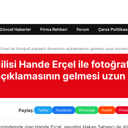
Güncel Haberler
Firma Rehberi
Forum
Çerez Politikas
Erçel ile fotoğraf paylaştı! Annesinin açıklamasının gelmesi uzun sürmed
isi Hande Erçel ile fotoğra
açıklamasının gelmesi uzun
Paylaş:
Twitter
Facebook
WhatsApp
Reddit
Pinte
 gündemde olan Hande Erçel, sevgilisi Hakan Sabancı ile d