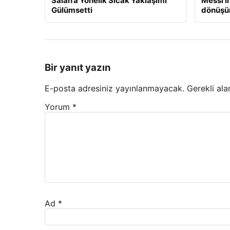
Salah’a Yönelik Sıcak Yaklaşımı
Messi I
Gülümsetti
dönüşün
Bir yanıt yazın
E-posta adresiniz yayınlanmayacak.
Gerekli ala
Yorum
*
Ad
*