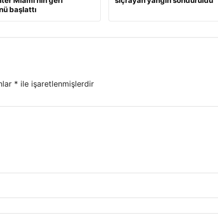
nter Miami’nin geri
sıçrayan yangın söndürüldü
ü başlattı
nlar
*
ile işaretlenmişlerdir