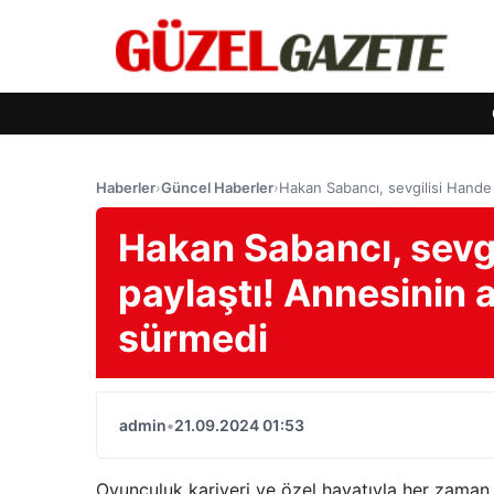
Haberler
›
Güncel Haberler
›
Hakan Sabancı, sevgilisi Hande 
Hakan Sabancı, sevgil
paylaştı! Annesinin 
sürmedi
admin
•
21.09.2024 01:53
Oyunculuk kariyeri ve özel hayatıyla her zaman