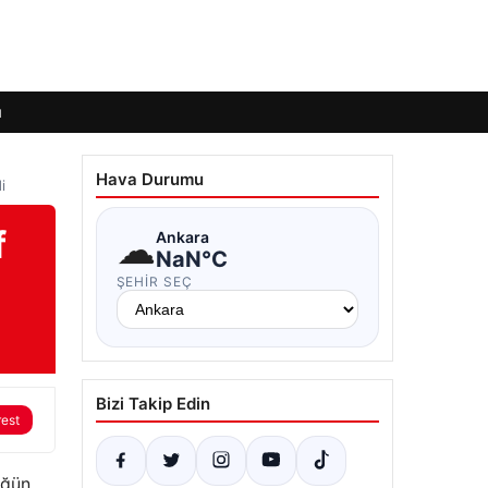
ı
Hava Durumu
i
f
☁
Ankara
NaN°C
ŞEHIR SEÇ
Bizi Takip Edin
rest
üğün