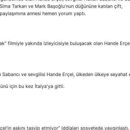
en Sima Tarkan ve Mark Başoğlu'nun düğününe katılan çift,
n paylaşımına annesi hemen yorum yaptı.
ak” filmiyle yakında izleyicisiyle buluşacak olan Hande Erçel
Sabancı ve sevgilisi Hande Erçel, ülkeden ülkeye seyahat e
ü için bu kez İtalya'ya gitti.
l'in aşkını tasvip etmiyor” iddiaları sosyetede yaygınlaştı.