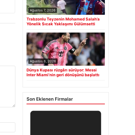
Ağustos 7, 2026
Trabzonlu Teyzenin Mohamed Salah’a
Yönelik Sıcak Yaklaşımı Gülümsetti
Ağustos 6, 2026
Dünya Kupası rüzgârı sürüyor: Messi
Inter Miami’nin geri dönüşünü başlattı
Son Eklenen Firmalar