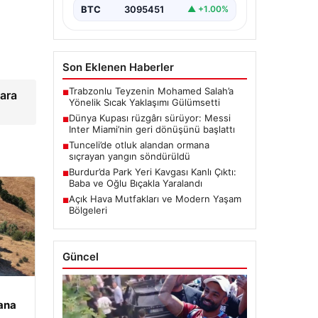
BTC
3095451
▲ +1.00%
Son Eklenen Haberler
Trabzonlu Teyzenin Mohamed Salah’a
lara
■
Yönelik Sıcak Yaklaşımı Gülümsetti
Dünya Kupası rüzgârı sürüyor: Messi
■
Inter Miami’nin geri dönüşünü başlattı
Tunceli’de otluk alandan ormana
■
sıçrayan yangın söndürüldü
Burdur’da Park Yeri Kavgası Kanlı Çıktı:
■
Baba ve Oğlu Bıçakla Yaralandı
Açık Hava Mutfakları ve Modern Yaşam
■
Bölgeleri
Güncel
ana