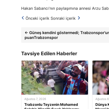
Hakan Sabancı'nın paylaşımına annesi Arzu Saba
Önceki içerik
Sonraki içerik
← Güneş kendini göstermedi; Trabzonspor'un
puanTrabzonspor
Tavsiye Edilen Haberler
Ağustos 7, 2026
Ağustos 6
Trabzonlu Teyzenin Mohamed
Dünya K