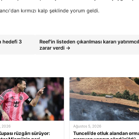
ncı'dan kırmızı kalp şeklinde yorum geldi.
 hedefi 3
Reef'in listeden çıkarılması kararı yatırımcı
zarar verdi →
, 2026
Ağustos 5, 2026
upası rüzgârı sürüyor:
Tunceli’de otluk alandan orm