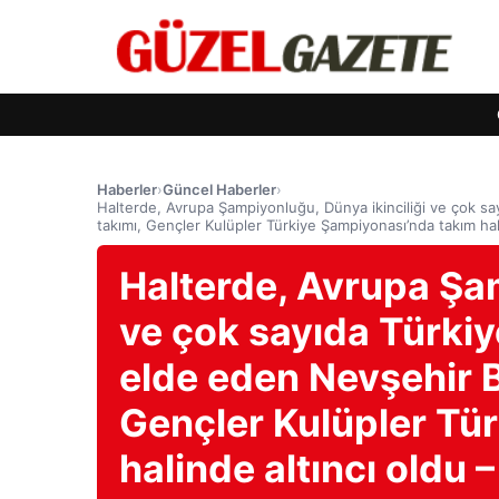
Haberler
›
Güncel Haberler
›
Halterde, Avrupa Şampiyonluğu, Dünya ikinciliği ve çok s
takımı, Gençler Kulüpler Türkiye Şampiyonası’nda takım hal
Halterde, Avrupa Şam
ve çok sayıda Türki
elde eden Nevşehir B
Gençler Kulüpler Tü
halinde altıncı oldu 