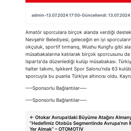
admin
•
13.07.2024 17:50
•
Güncellendi: 13.07.2024
Amatör sporculara birçok alanda verdiği deste
Nevşehir Belediyesi, geleceğin en iyi sporcularını
okçuluk, sportif tırmanış, Wushu Kungfu gibi alan
müsabakalarına katılarak birçok sporcusunu da 
Isparta'da düzenlediği kulüp müsabakası. Türkiy
halter takımı, Işıkkent Spor Salonu'nda 63 kul
sporcuyla bu puanla Türkiye altıncısı oldu. Kay
—–Sponsorlu Bağlantılar—–
—–Sponsorlu Bağlantılar—–
← Otokar Avrupa’daki Büyüme Atağını Almany
“Hedefimiz Otobüs Segmentinde Avrupa’nın İ
Yer Almak” – OTOMOTIV