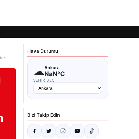
ı
Hava Durumu
ter
☁
Ankara
NaN°C
i
ŞEHIR SEÇ
m
Bizi Takip Edin