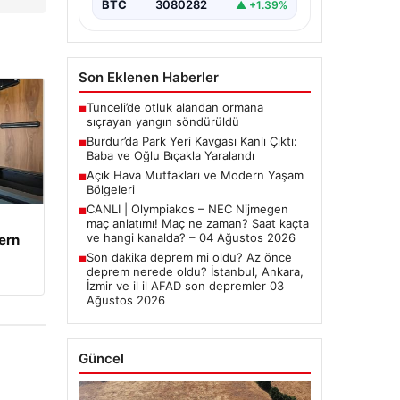
BTC
3080282
▲ +1.39%
Son Eklenen Haberler
Tunceli’de otluk alandan ormana
■
sıçrayan yangın söndürüldü
Burdur’da Park Yeri Kavgası Kanlı Çıktı:
■
Baba ve Oğlu Bıçakla Yaralandı
Açık Hava Mutfakları ve Modern Yaşam
■
Bölgeleri
CANLI | Olympiakos – NEC Nijmegen
■
maç anlatımı! Maç ne zaman? Saat kaçta
ve hangi kanalda? – 04 Ağustos 2026
ern
Son dakika deprem mi oldu? Az önce
■
deprem nerede oldu? İstanbul, Ankara,
İzmir ve il il AFAD son depremler 03
Ağustos 2026
Güncel