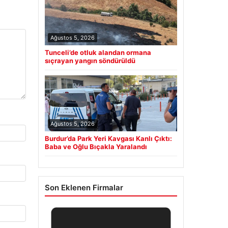
Ağustos 5, 2026
Tunceli’de otluk alandan ormana
sıçrayan yangın söndürüldü
Ağustos 5, 2026
Burdur’da Park Yeri Kavgası Kanlı Çıktı:
Baba ve Oğlu Bıçakla Yaralandı
Son Eklenen Firmalar