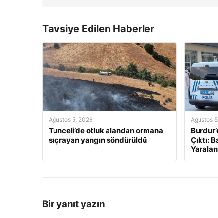
Tavsiye Edilen Haberler
Ağustos 5, 2026
Ağustos 5
Tunceli’de otluk alandan ormana
Burdur’
sıçrayan yangın söndürüldü
Çıktı: 
Yaralan
Bir yanıt yazın