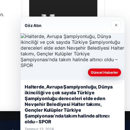
n.
×
Göz Atın
Hastaş Beton
Güncel Haberler
Mayıs 26, 2026
Halterde, Avrupa Şampiyonluğu, Dünya
ikinciliği ve çok sayıda Türkiye
Şampiyonluğu dereceleri elde eden
Nevşehir Belediyesi Halter takımı,
Gençler Kulüpler Türkiye
Şampiyonası’nda takım halinde altıncı
oldu – SPOR
Temmuz 13, 2024