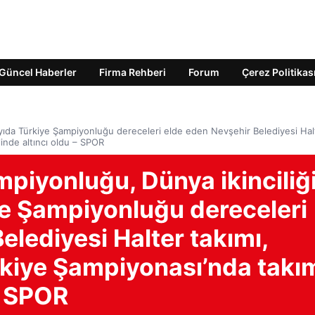
Güncel Haberler
Firma Rehberi
Forum
Çerez Politikas
ayıda Türkiye Şampiyonluğu dereceleri elde eden Nevşehir Belediyesi Hal
inde altıncı oldu – SPOR
piyonluğu, Dünya ikinciliğ
ye Şampiyonluğu dereceleri
elediyesi Halter takımı,
rkiye Şampiyonası’nda takı
– SPOR