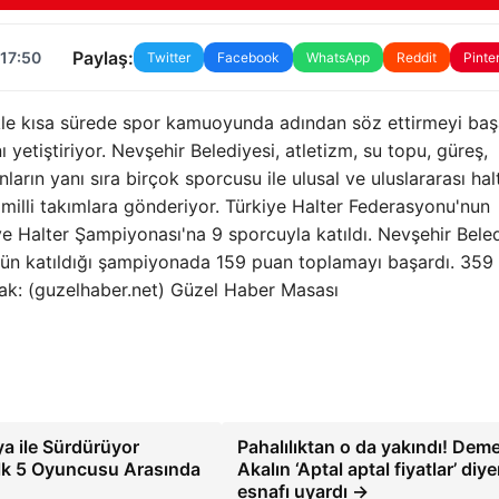
Paylaş:
 17:50
Twitter
Facebook
WhatsApp
Reddit
Pinte
kle kısa sürede spor kamuoyunda adından söz ettirmeyi ba
 yetiştiriyor. Nevşehir Belediyesi, atletizm, su topu, güreş,
ların yanı sıra birçok sporcusu ile ulusal ve uluslararası hal
milli takımlara gönderiyor. Türkiye Halter Federasyonu'nun
e Halter Şampiyonası'na 9 sporcuyla katıldı. Nevşehir Beled
übün katıldığı şampiyonada 159 puan toplamayı başardı. 359
nak: (guzelhaber.net) Güzel Haber Masası
a ile Sürdürüyor
Pahalılıktan o da yakındı! Deme
lk 5 Oyuncusu Arasında
Akalın ‘Aptal aptal fiyatlar’ diy
esnafı uyardı →