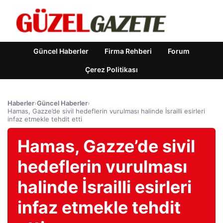
Güncel Haberler
Firma Rehberi
Forum
Çerez Politikası
Haberler
›
Güncel Haberler
›
Hamas, Gazze’de sivil hedeflerin vurulması halinde İsrailli esirleri
infaz etmekle tehdit etti
Hamas, Gazze’de sivil
hedeflerin vurulması
halinde İsrailli esirleri
infaz etmekle tehdit