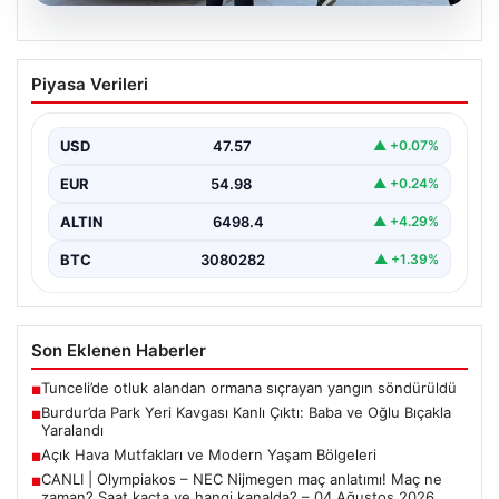
04.08.2026
Açık Hava Mutfakları ve Modern Yaşam
Piyasa Verileri
Bölgeleri
Açık hava yaşamı günümüzde önemli bir dönüşüm
yaşamaktadır. Baştan başa müstakil evlerde ikamet
USD
47.57
▲ +0.07%
eden…
EUR
54.98
▲ +0.24%