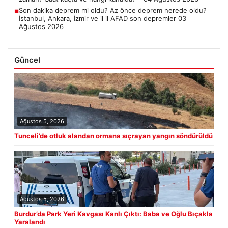
ALTIN
6498.4
▲ +4.29%
BTC
3080282
▲ +1.39%
Son Eklenen Haberler
Tunceli’de otluk alandan ormana sıçrayan yangın söndürüldü
■
Burdur’da Park Yeri Kavgası Kanlı Çıktı: Baba ve Oğlu Bıçakla
■
Yaralandı
Açık Hava Mutfakları ve Modern Yaşam Bölgeleri
■
CANLI | Olympiakos – NEC Nijmegen maç anlatımı! Maç ne
■
zaman? Saat kaçta ve hangi kanalda? – 04 Ağustos 2026
Son dakika deprem mi oldu? Az önce deprem nerede oldu?
■
İstanbul, Ankara, İzmir ve il il AFAD son depremler 03
Ağustos 2026
Güncel