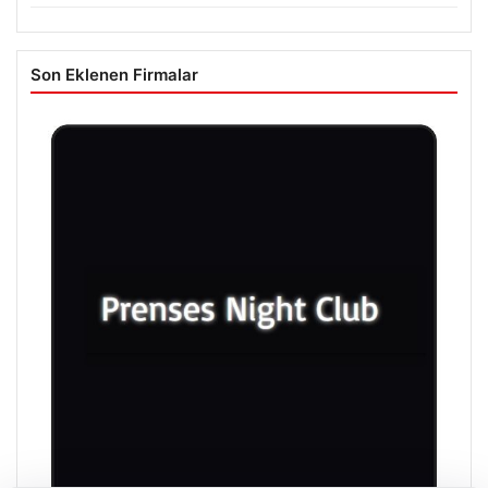
Ağustos 5, 2026
Tunceli’de otluk alandan ormana sıçrayan yangın söndürüldü
Ağustos 5, 2026
Burdur’da Park Yeri Kavgası Kanlı Çıktı: Baba ve Oğlu Bıçakla
Yaralandı
Son Eklenen Firmalar