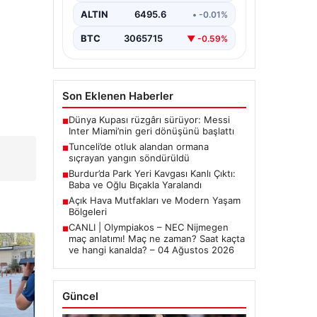
ALTIN
6495.6
• -0.01%
BTC
3065715
▼ -0.59%
Son Eklenen Haberler
Dünya Kupası rüzgârı sürüyor: Messi
■
Inter Miami’nin geri dönüşünü başlattı
Tunceli’de otluk alandan ormana
■
sıçrayan yangın söndürüldü
Burdur’da Park Yeri Kavgası Kanlı Çıktı:
■
Baba ve Oğlu Bıçakla Yaralandı
Açık Hava Mutfakları ve Modern Yaşam
■
Bölgeleri
CANLI | Olympiakos – NEC Nijmegen
■
maç anlatımı! Maç ne zaman? Saat kaçta
ve hangi kanalda? – 04 Ağustos 2026
Güncel