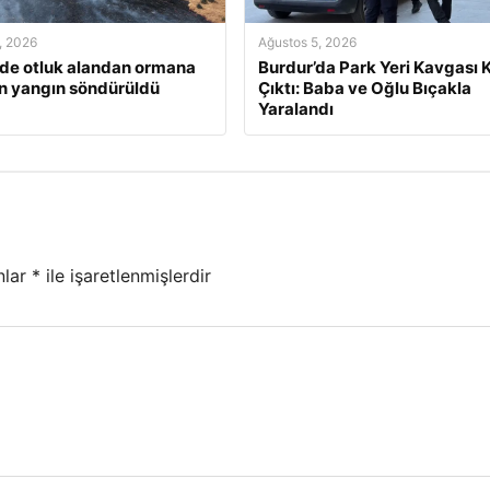
, 2026
Ağustos 5, 2026
’de otluk alandan ormana
Burdur’da Park Yeri Kavgası K
n yangın söndürüldü
Çıktı: Baba ve Oğlu Bıçakla
Yaralandı
nlar
*
ile işaretlenmişlerdir