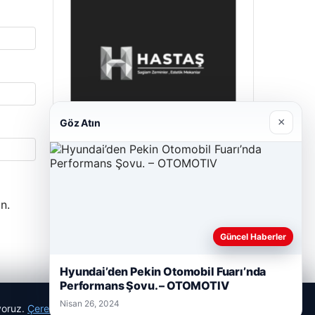
×
Göz Atın
Hastaş Beton
Mayıs 26, 2026
n.
Güncel Haberler
Hyundai’den Pekin Otomobil Fuarı’nda
Performans Şovu. – OTOMOTIV
Nisan 26, 2024
ıyoruz.
Çerez Politikamız
Reddet
Kabul Et