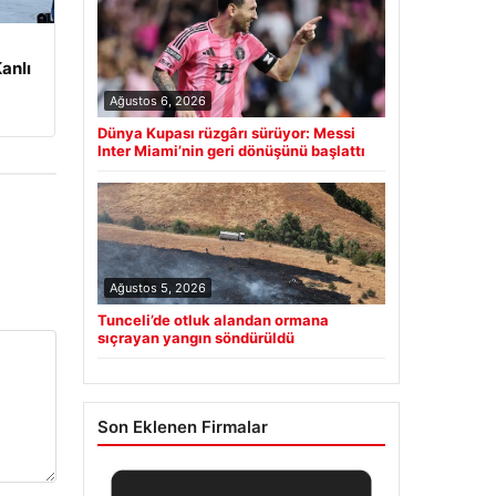
anlı
Ağustos 6, 2026
Dünya Kupası rüzgârı sürüyor: Messi
Inter Miami’nin geri dönüşünü başlattı
Ağustos 5, 2026
Tunceli’de otluk alandan ormana
sıçrayan yangın söndürüldü
Son Eklenen Firmalar