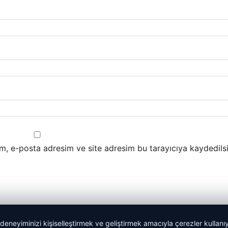
m, e-posta adresim ve site adresim bu tarayıcıya kaydedilsi
 deneyiminizi kişiselleştirmek ve geliştirmek amacıyla çerezler kullan