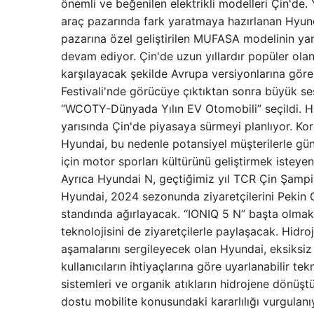
önemli ve beğenilen elektrikli modelleri Çin'de.
araç pazarında fark yaratmaya hazırlanan Hyund
pazarına özel geliştirilen MUFASA modelinin y
devam ediyor. Çin'de uzun yıllardır popüler ol
karşılayacak şekilde Avrupa versiyonlarına gör
Festivali'nde görücüye çıktıktan sonra büyük se
“WCOTY-Dünyada Yılın EV Otomobili” seçildi. Hy
yarısında Çin'de piyasaya sürmeyi planlıyor. Ko
Hyundai, bu nedenle potansiyel müşterilerle günl
için motor sporları kültürünü geliştirmek isteyen
Ayrıca Hyundai N, geçtiğimiz yıl TCR Çin Şampiy
Hyundai, 2024 sezonunda ziyaretçilerini Pekin 
standında ağırlayacak. “IONIQ 5 N” başta olmak
teknolojisini de ziyaretçilerle paylaşacak. Hid
aşamalarını sergileyecek olan Hyundai, eksiksiz v
kullanıcıların ihtiyaçlarına göre uyarlanabilir t
sistemleri ve organik atıkların hidrojene dönüşt
dostu mobilite konusundaki kararlılığı vurgul