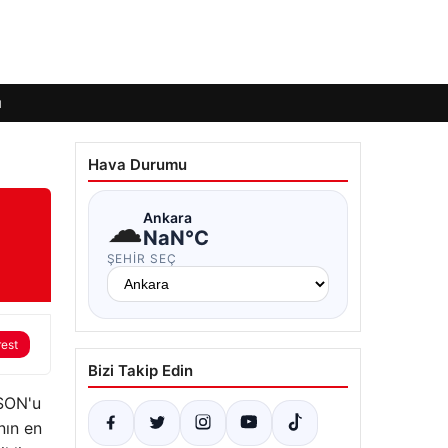
ı
Hava Durumu
☁
Ankara
NaN°C
ŞEHIR SEÇ
rest
Bizi Takip Edin
CSON'u
nın en