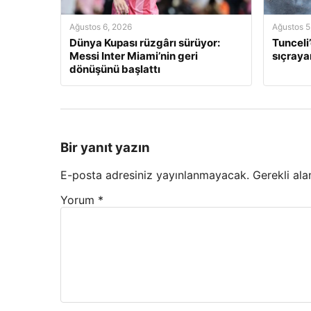
Ağustos 6, 2026
Ağustos 5
Dünya Kupası rüzgârı sürüyor:
Tunceli
Messi Inter Miami’nin geri
sıçraya
dönüşünü başlattı
Bir yanıt yazın
E-posta adresiniz yayınlanmayacak.
Gerekli ala
Yorum
*