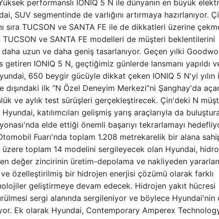
 Yüksek performanslı IONIQ 5 N ile dünyanın en büyük elektri
ai, SUV segmentinde de varlığını artırmaya hazırlanıyor. Ç
anı sıra TUCSON ve SANTA FE ile de dikkatleri üzerine çek
an TUCSON ve SANTA FE modelleri de müşteri beklentilerini
e daha uzun ve daha geniş tasarlanıyor. Geçen yılki Goodw
s getiren IONIQ 5 N, geçtiğimiz günlerde lansmanı yapıldı v
undai, 650 beygir gücüyle dikkat çeken IONIQ 5 N'yi yılın i
re dışındaki ilk “N Özel Deneyim Merkezi”ni Şanghay'da aça
ük ve aylık test sürüşleri gerçekleştirecek. Çin'deki N müşt
 Hyundai, katılımcıları gelişmiş yarış araçlarıyla da buluştur
onası'nda elde ettiği önemli başarıyı tekrarlamayı hedefliyo
Otomobil Fuarı'nda toplam 1.208 metrekarelik bir alana sahi
 üzere toplam 14 modelini sergileyecek olan Hyundai, hidro
rojen değer zincirinin üretim-depolama ve nakliyeden yararl
e özelleştirilmiş bir hidrojen enerjisi çözümü olarak farklı
eknolojiler geliştirmeye devam edecek. Hidrojen yakıt hücresi
ürülmesi sergi alanında sergileniyor ve böylece Hyundai'nin
anıyor. Ek olarak Hyundai, Contemporary Amperex Technolog