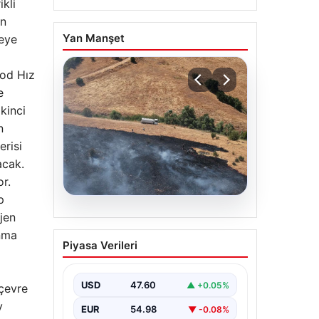
kli
in
Yan Manşet
meye
ood Hız
e
kinci
n
erisi
acak.
r.
p
05.08.2026
jen
Tunceli’de otluk alandan
anma
Piyasa Verileri
ormana sıçrayan yangın
söndürüldü
USD
47.60
▲ +0.05%
 çevre
y
EUR
54.98
▼ -0.08%