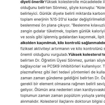
diyeti önerilir
Yüksek kolesterolle mücadelede il
olduğunu belirten Sönmez, şöyle konuştu: “Kole
belirleyici. Günlük diyete belirli miktarda karbonh
toplam enerjinin %15-20'si kadar değiştirilmelidi
beslenmesi ön plana çıkıyor. “Beslenme kılavuzla
zengin gıdalar tüketmek, toplam günlük kaloriyi 
ve sosis gibi işlenmiş gıdalardan kaçınmak, lipit
alkolden kaçınılmalı, kilo kontrolü sağlanmalıdır
fiziksel aktiviteyi artırmanın ve kilo kontrolünü
önemli olduğunu vurguladı.
Yüksek kolesterol te
belirten Dr. Öğretim Üyesi Sönmez, şunları söyled
bağlayıcılar ve PCSK9 inhibitörleri kullanılıyor.
plazmaferez gibi ileri tedavi yöntemleri de kullan
zaman zaman gündeme geldiğini belirten Dr. Özc
gerekli bir element olmasına rağmen belirli seviy
geliyor. Ölümün ana nedenleri olan kardiyovaskü
toplumun zaman zaman popülizm yoluyla yanlış bi
alınmalıdır. Kolesterol ilaçlarını doktorun bilgis