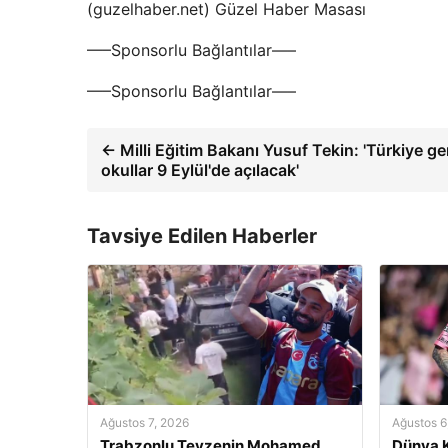
(guzelhaber.net) Güzel Haber Masası
—–Sponsorlu Bağlantılar—–
—–Sponsorlu Bağlantılar—–
← Milli Eğitim Bakanı Yusuf Tekin: 'Türkiye g
okullar 9 Eylül'de açılacak'
Tavsiye Edilen Haberler
Ağustos 7, 2026
Ağustos 6
Trabzonlu Teyzenin Mohamed
Dünya K