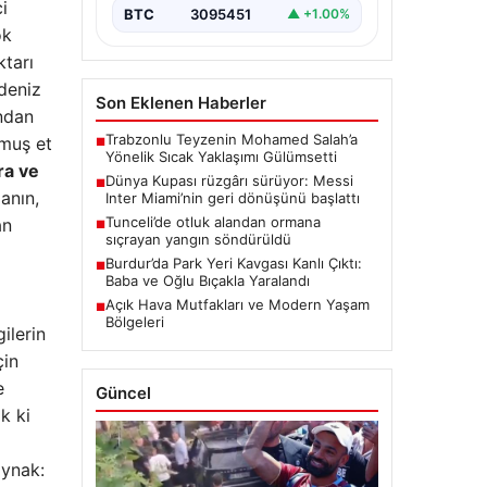
i
BTC
3095451
▲ +1.00%
ok
ktarı
kdeniz
Son Eklenen Haberler
ından
Trabzonlu Teyzenin Mohamed Salah’a
lmuş et
■
Yönelik Sıcak Yaklaşımı Gülümsetti
ra ve
Dünya Kupası rüzgârı sürüyor: Messi
■
anın,
Inter Miami’nin geri dönüşünü başlattı
Tunceli’de otluk alandan ormana
an
■
sıçrayan yangın söndürüldü
Burdur’da Park Yeri Kavgası Kanlı Çıktı:
■
Baba ve Oğlu Bıçakla Yaralandı
Açık Hava Mutfakları ve Modern Yaşam
■
Bölgeleri
gilerin
çin
e
Güncel
k ki
aynak: