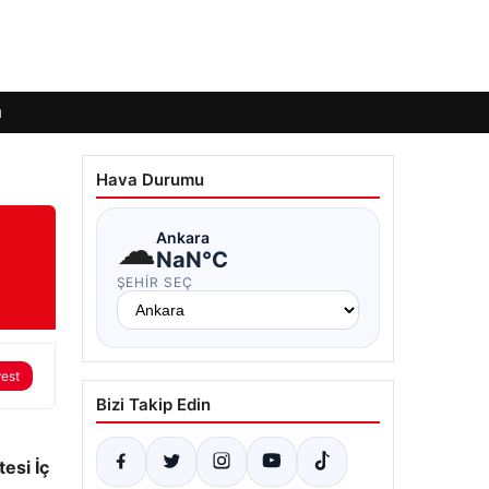
ı
Hava Durumu
☁
Ankara
NaN°C
ŞEHIR SEÇ
rest
Bizi Takip Edin
esi İç