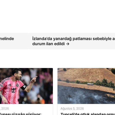
enelinde
İzlanda'da yanardağ patlaması sebebiyle a
durum ilan edildi →
, 2026
Ağustos 5, 2026
upası rüzgârı sürüyor:
Tunceli’de otluk alandan orm