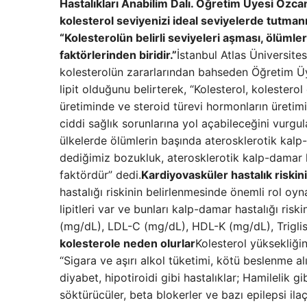
Hastalıkları Anabilim Dalı. Öğretim Üyesi Özc
kolesterol seviyenizi ideal seviyelerde tutm
“Kolesterolün belirli seviyeleri aşması, ölümle
faktörlerinden biridir.”
İstanbul Atlas Üniversite
kolesterolün zararlarından bahseden Öğretim Ü
lipit olduğunu belirterek, “Kolesterol, kolesterol
üretiminde ve steroid türevi hormonların üretimin
ciddi sağlık sorunlarına yol açabileceğini vurg
ülkelerde ölümlerin başında aterosklerotik kalp-
dediğimiz bozukluk, aterosklerotik kalp-damar ha
faktördür” dedi.
Kardiyovasküler hastalık risk
hastalığı riskinin belirlenmesinde önemli rol oy
lipitleri var ve bunları kalp-damar hastalığı ris
(mg/dL), LDL-C (mg/dL), HDL-K (mg/dL), Trigliser
kolesterole neden olurlar
Kolesterol yüksekliğ
“Sigara ve aşırı alkol tüketimi, kötü beslenme al
diyabet, hipotiroidi gibi hastalıklar; Hamilelik g
söktürücüler, beta blokerler ve bazı epilepsi ila