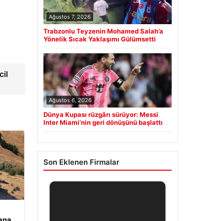
Ağustos 7, 2026
Trabzonlu Teyzenin Mohamed Salah’a
Yönelik Sıcak Yaklaşımı Gülümsetti
cil
Ağustos 6, 2026
Dünya Kupası rüzgârı sürüyor: Messi
Inter Miami’nin geri dönüşünü başlattı
Son Eklenen Firmalar
ana