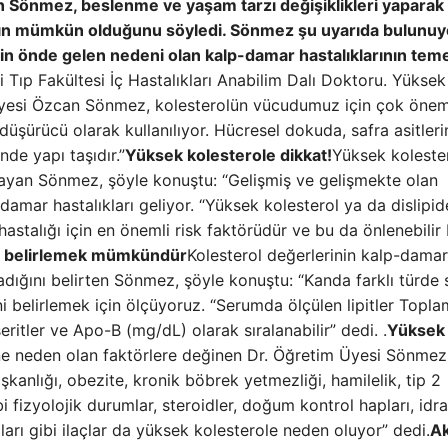
an Sönmez, beslenme ve yaşam tarzı değişiklikleri yaparak
anın mümkün olduğunu söyledi. Sönmez şu uyarıda bulunuy
rin önde gelen nedeni olan kalp-damar hastalıklarının teme
si Tıp Fakültesi İç Hastalıkları Anabilim Dalı Doktoru. Yüksek
yesi Özcan Sönmez, kolesterolün vücudumuz için çok öneml
 düşürücü olarak kullanılıyor. Hücresel dokuda, safra asitleri
de yapı taşıdır.”
Yüksek kolesterole dikkat!
Yüksek koleste
ulayan Sönmez, şöyle konuştu: “Gelişmiş ve gelişmekte olan
damar hastalıkları geliyor. “Yüksek kolesterol ya da dislipi
stalığı için en önemli risk faktörüdür ve bu da önlenebilir 
ini belirlemek mümkündür
Kolesterol değerlerinin kalp-damar
nadığını belirten Sönmez, şöyle konuştu: “Kanda farklı türde
kini belirlemek için ölçüyoruz. “Serumda ölçülen lipitler Topl
itler ve Apo-B (mg/dL) olarak sıralanabilir” dedi. .
Yüksek
ine neden olan faktörlere değinen Dr. Öğretim Üyesi Sönmez
ışkanlığı, obezite, kronik böbrek yetmezliği, hamilelik, tip 2
ibi fizyolojik durumlar, steroidler, doğum kontrol hapları, idra
çları gibi ilaçlar da yüksek kolesterole neden oluyor” dedi.
A