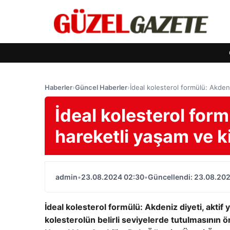
Haberler
›
Güncel Haberler
›
İdeal kolesterol formülü: Akden
İdeal kolesterol for
hareketli yaşam ve k
admin
•
23.08.2024 02:30
•
Güncellendi: 23.08.20
İdeal kolesterol formülü: Akdeniz diyeti, aktif
kolesterolün belirli seviyelerde tutulmasının ö