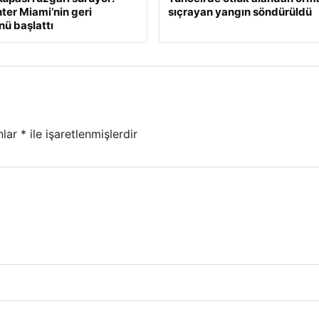
nter Miami’nin geri
sıçrayan yangın söndürüldü
ü başlattı
nlar
*
ile işaretlenmişlerdir