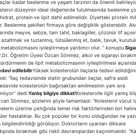
açlar kadar beslenme ve yaşam tarzının da önemli belirleyic
sterol düzeyinin ideal değerlerde tutulmasında beslenme ç
idrat, protein ve lipit dahil edilmelidir. Diyetteki protein mi
r. Beslenme şekilleri firmaya göre değişiklik gösterebilir. A
rında meyve, sebze, tam tahıl, baklagiller, çözünür lif açıs
azaltmak ve tuzlanmış, tütsülenmiş et, balık, tavuk, kurutu
 metabolizmasını iyileştirmeye yardımcı olur. ” konuştu.
Siga
.
Dr. Öğretim Üyesi Özcan Sönmez, alkol ve sigarayı bırakm
 sürdürmenin de lipit metabolizmasının iyileştirilmesi açısınd
davi edilebilir
Yüksek kolesterolün ilaçlarla tedavi edildiğini
i: “İlaç tedavisinde statin grubundan ilaçlar, safra asidi
 Tedavide kolesterolün bağırsaktan emilmesinin yanı sıra
ılıyor” dedi.
Yanlış bilgiye dikkat!
Kolesterolle ilgili yanlış bil
an Sönmez, sözlerini şöyle tamamladı: “Kolesterol vücut i
elerin üzerine çıktığında temel risk faktörlerinden biri halin
ler hastalıklar. Bu çok popüler bir konu olduğundan ne yazı
lgilendirildiği görülüyor. Doktorların uyarıları dikkate
i dışında bırakmak gibi riskli davranışlardan kaçınılmalıdır. “K