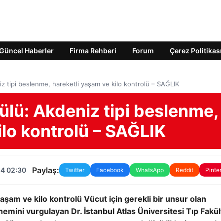
Güncel Haberler
Firma Rehberi
Forum
Çerez Politikas
iz tipi beslenme, hareketli yaşam ve kilo kontrolü – SAĞLIK
mülü: Akdeniz tipi beslenme,
ilo kontrolü – SAĞLIK
Paylaş:
24 02:30
Twitter
Facebook
WhatsApp
Reddit
Pinte
 yaşam ve kilo kontrolü
Vücut için gerekli bir unsur olan
nemini vurgulayan Dr. İstanbul Atlas Üniversitesi Tıp Fakült