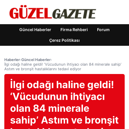
Güncel Haberler
Firma Rehberi
Forum
Çerez Politikası
Haberler
›
Güncel Haberler
›
İlgi odağı haline geldi! ‘Vücudunun ihtiyacı olan 84 minerale sahip’
Astım ve bronşit hastalıklarını tedavi ediyor
İlgi odağı haline geldi!
‘Vücudunun ihtiyacı
olan 84 minerale
sahip’ Astım ve bronşit