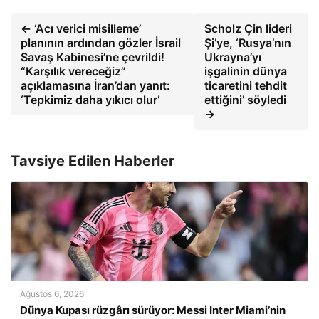
← ‘Acı verici misilleme’
Scholz Çin lideri
planının ardından gözler İsrail
Şi’ye, ‘Rusya’nın
Savaş Kabinesi’ne çevrildi!
Ukrayna’yı
“Karşılık vereceğiz”
işgalinin dünya
açıklamasına İran’dan yanıt:
ticaretini tehdit
‘Tepkimiz daha yıkıcı olur’
ettiğini’ söyledi
→
Tavsiye Edilen Haberler
Ağustos 6, 2026
Dünya Kupası rüzgârı sürüyor: Messi Inter Miami’nin