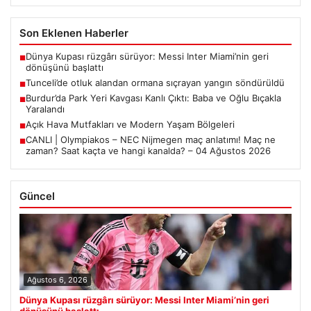
Son Eklenen Haberler
Dünya Kupası rüzgârı sürüyor: Messi Inter Miami’nin geri
■
dönüşünü başlattı
Tunceli’de otluk alandan ormana sıçrayan yangın söndürüldü
■
Burdur’da Park Yeri Kavgası Kanlı Çıktı: Baba ve Oğlu Bıçakla
■
Yaralandı
Açık Hava Mutfakları ve Modern Yaşam Bölgeleri
■
CANLI | Olympiakos – NEC Nijmegen maç anlatımı! Maç ne
■
zaman? Saat kaçta ve hangi kanalda? – 04 Ağustos 2026
Güncel
Ağustos 6, 2026
Dünya Kupası rüzgârı sürüyor: Messi Inter Miami’nin geri
dönüşünü başlattı