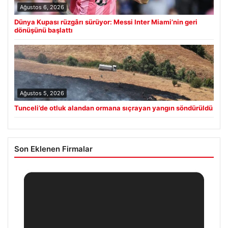
Ağustos 6, 2026
Dünya Kupası rüzgârı sürüyor: Messi Inter Miami’nin geri
dönüşünü başlattı
Ağustos 5, 2026
Tunceli’de otluk alandan ormana sıçrayan yangın söndürüldü
Son Eklenen Firmalar