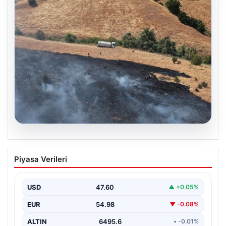
05.08.2026
Tunceli’de otluk alandan ormana
Piyasa Verileri
sıçrayan yangın söndürüldü
USD
47.60
▲ +0.05%
EUR
54.98
▼ -0.08%
ALTIN
6495.6
• -0.01%