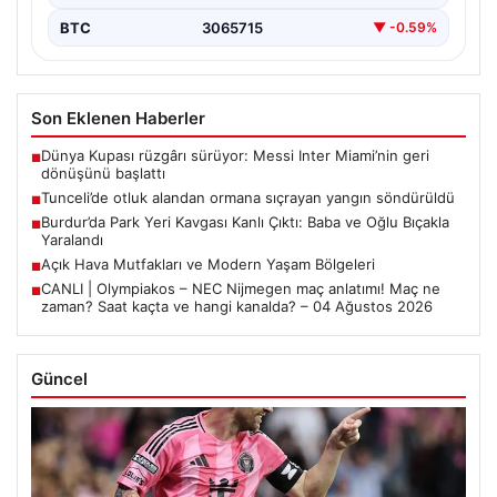
BTC
3065715
▼ -0.59%
Son Eklenen Haberler
Dünya Kupası rüzgârı sürüyor: Messi Inter Miami’nin geri
■
dönüşünü başlattı
Tunceli’de otluk alandan ormana sıçrayan yangın söndürüldü
■
Burdur’da Park Yeri Kavgası Kanlı Çıktı: Baba ve Oğlu Bıçakla
■
Yaralandı
Açık Hava Mutfakları ve Modern Yaşam Bölgeleri
■
CANLI | Olympiakos – NEC Nijmegen maç anlatımı! Maç ne
■
zaman? Saat kaçta ve hangi kanalda? – 04 Ağustos 2026
Güncel