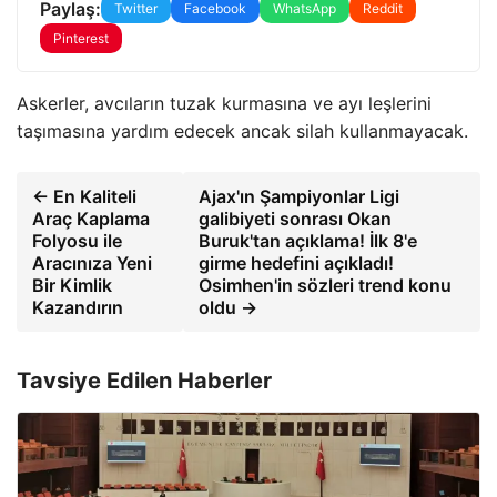
Paylaş:
Twitter
Facebook
WhatsApp
Reddit
Pinterest
Askerler, avcıların tuzak kurmasına ve ayı leşlerini
taşımasına yardım edecek ancak silah kullanmayacak.
← En Kaliteli
Ajax'ın Şampiyonlar Ligi
Araç Kaplama
galibiyeti sonrası Okan
Folyosu ile
Buruk'tan açıklama! İlk 8'e
Aracınıza Yeni
girme hedefini açıkladı!
Bir Kimlik
Osimhen'in sözleri trend konu
Kazandırın
oldu →
Tavsiye Edilen Haberler