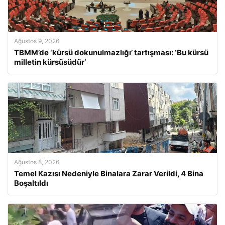
Ağustos 9, 2026
TBMM’de ‘kürsü dokunulmazlığı’ tartışması: ‘Bu kürsü
milletin kürsüsüdür’
Ağustos 8, 2026
Temel Kazısı Nedeniyle Binalara Zarar Verildi, 4 Bina
Boşaltıldı