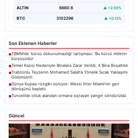
ALTIN
6660.6
▲ +2.59%
BTC
3102296
▲ +0.12%
Son Eklenen Haberler
TBMM’de ‘kürsü dokunulmazlığı’ tartışması: ‘Bu kürsü milletin
■
kürsüsüdür’
Temel Kazısı Nedeniyle Binalara Zarar Verildi, 4 Bina Boşaltıldı
■
Trabzonlu Teyzenin Mohamed Salah’a Yönelik Sıcak Yaklaşımı
■
Gülümsetti
Dünya Kupası rüzgârı sürüyor: Messi Inter Miami’nin geri
■
dönüşünü başlattı
Tunceli’de otluk alandan ormana sıçrayan yangın söndürüldü
■
Güncel