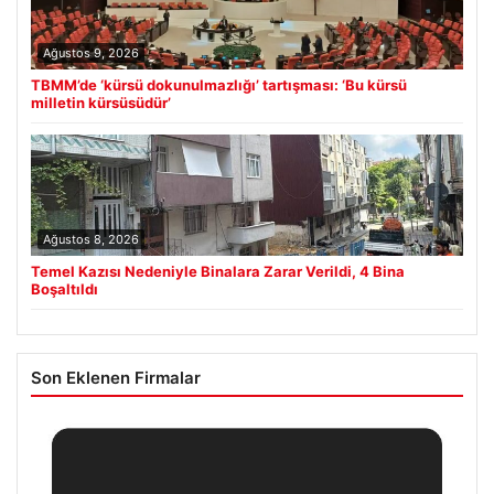
Ağustos 9, 2026
TBMM’de ‘kürsü dokunulmazlığı’ tartışması: ‘Bu kürsü
milletin kürsüsüdür’
Ağustos 8, 2026
Temel Kazısı Nedeniyle Binalara Zarar Verildi, 4 Bina
Boşaltıldı
Son Eklenen Firmalar