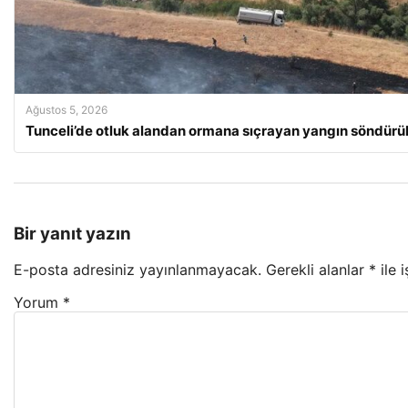
Ağustos 5, 2026
Tunceli’de otluk alandan ormana sıçrayan yangın söndürü
Bir yanıt yazın
E-posta adresiniz yayınlanmayacak.
Gerekli alanlar
*
ile 
Yorum
*