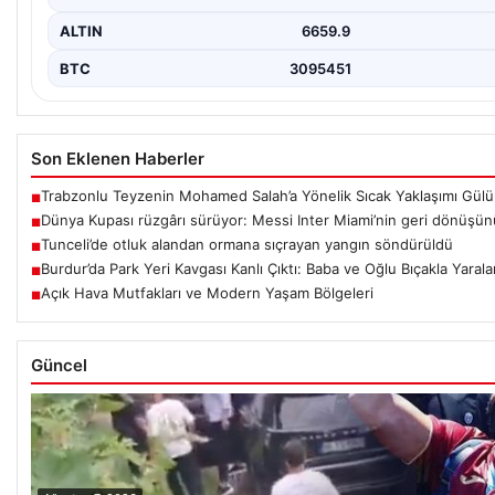
ALTIN
6659.9
BTC
3095451
Son Eklenen Haberler
Trabzonlu Teyzenin Mohamed Salah’a Yönelik Sıcak Yaklaşımı Gülü
■
Dünya Kupası rüzgârı sürüyor: Messi Inter Miami’nin geri dönüşünü
■
Tunceli’de otluk alandan ormana sıçrayan yangın söndürüldü
■
Burdur’da Park Yeri Kavgası Kanlı Çıktı: Baba ve Oğlu Bıçakla Yarala
■
Açık Hava Mutfakları ve Modern Yaşam Bölgeleri
■
Güncel