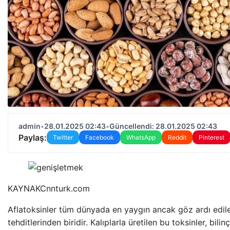
admin
•
28.01.2025 02:43
•
Güncellendi: 28.01.2025 02:43
Paylaş:
Twitter
Facebook
WhatsApp
Reddit
Pinterest
KAYNAK
Cnnturk.com
Aflatoksinler tüm dünyada en yaygın ancak göz ardı edile
tehditlerinden biridir. Kalıplarla üretilen bu toksinler, bi