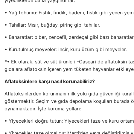
yiyeceklerde daha yaygındırlar:
• Yağ tohumu: Fıstık, fındık, badem, fıstık gibi yenen yem
• Tahıllar: Mısır, buğday, pirinç gibi tahıllar.
• Baharatlar: biber, zencefil, zerdeçal gibi bazı baharatlar
• Kurutulmuş meyveler: incir, kuru üzüm gibi meyveler.
*• Ek olarak, süt ve süt ürünleri -Caseari de aflatoksin ta
gıdalara aflatoksin içeren yem tüketen hayvanlar etkileyeb
Aflatoksinlere karşı nasıl korunabiliriz?
Aflatoksinlerden korunmanın ilk yolu gıda güvenliği kurall
göstermektir. Seçim ve gıda depolama koşulları burada ön
oynamaktadır. İşte koruma yolları:
• Yiyecekleri doğru tutun: Yiyecekleri taze ve kuru ortam
• Yiyecekler taze olmalıdır: Marti’den veya değiştirilmiş 