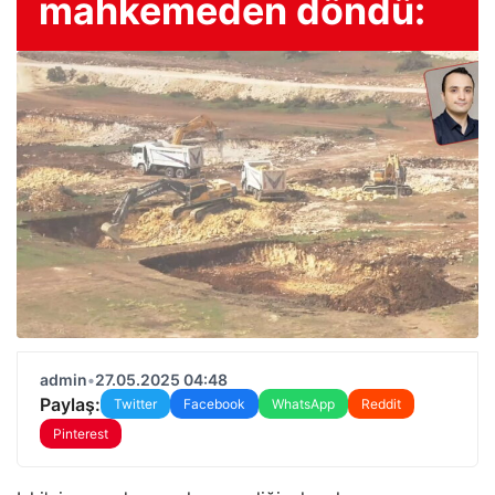
mahkemeden döndü:
admin
•
27.05.2025 04:48
Paylaş:
Twitter
Facebook
WhatsApp
Reddit
Pinterest