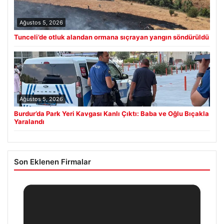
Ağustos 5, 2026
Tunceli’de otluk alandan ormana sıçrayan yangın söndürüldü
Ağustos 5, 2026
Burdur’da Park Yeri Kavgası Kanlı Çıktı: Baba ve Oğlu Bıçakla
Yaralandı
Son Eklenen Firmalar