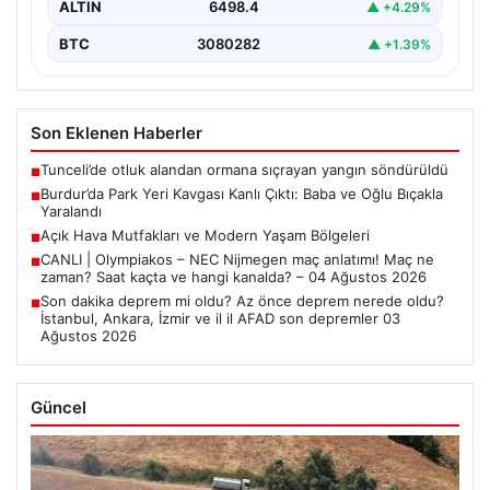
ALTIN
6498.4
▲ +4.29%
BTC
3080282
▲ +1.39%
Son Eklenen Haberler
Tunceli’de otluk alandan ormana sıçrayan yangın söndürüldü
■
Burdur’da Park Yeri Kavgası Kanlı Çıktı: Baba ve Oğlu Bıçakla
■
Yaralandı
Açık Hava Mutfakları ve Modern Yaşam Bölgeleri
■
CANLI | Olympiakos – NEC Nijmegen maç anlatımı! Maç ne
■
zaman? Saat kaçta ve hangi kanalda? – 04 Ağustos 2026
Son dakika deprem mi oldu? Az önce deprem nerede oldu?
■
İstanbul, Ankara, İzmir ve il il AFAD son depremler 03
Ağustos 2026
Güncel