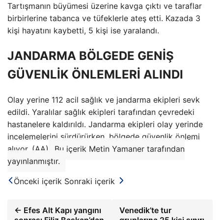
Tartışmanın büyümesi üzerine kavga çıktı ve taraflar
birbirlerine tabanca ve tüfeklerle ateş etti. Kazada 3
kişi hayatını kaybetti, 5 kişi ise yaralandı.
JANDARMA BÖLGEDE GENİŞ
GÜVENLİK ÖNLEMLERİ ALINDI
Olay yerine 112 acil sağlık ve jandarma ekipleri sevk
edildi. Yaralılar sağlık ekipleri tarafından çevredeki
hastanelere kaldırıldı. Jandarma ekipleri olay yerinde
incelemelerini sürdürürken, bölgede güvenlik önlemi
alıyor. (AA)
Bu içerik Metin Yamaner tarafından
yayınlanmıştır.
Önceki içerik
Sonraki içerik
← Efes Alt Kapı yangını
Venedik’te tur
sonrası Filiz Başkan’dan
gruplarına 25 kişi sınırı