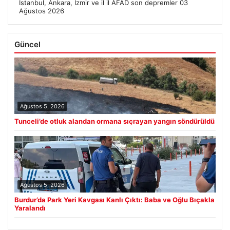
İstanbul, Ankara, İzmir ve il il AFAD son depremler 03
Ağustos 2026
Güncel
Ağustos 5, 2026
Tunceli’de otluk alandan ormana sıçrayan yangın söndürüldü
Ağustos 5, 2026
Burdur’da Park Yeri Kavgası Kanlı Çıktı: Baba ve Oğlu Bıçakla
Yaralandı