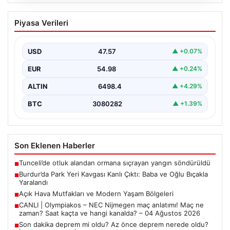
05.08.2026
Burdur’da Park Yeri Kavgası Kanlı Çıktı:
Piyasa Verileri
Baba ve Oğlu Bıçakla Yaralandı
Burdur merkezinde araç park etme konusunda yaşanan
anlaşmazlık, komşular arasında kısa sürede büyüyerek
USD
47.57
▲ +0.07%
kanlı…
EUR
54.98
▲ +0.24%
ALTIN
6498.4
▲ +4.29%
BTC
3080282
▲ +1.39%
Son Eklenen Haberler
Tunceli’de otluk alandan ormana sıçrayan yangın söndürüldü
■
Burdur’da Park Yeri Kavgası Kanlı Çıktı: Baba ve Oğlu Bıçakla
■
Yaralandı
Açık Hava Mutfakları ve Modern Yaşam Bölgeleri
■
CANLI | Olympiakos – NEC Nijmegen maç anlatımı! Maç ne
■
zaman? Saat kaçta ve hangi kanalda? – 04 Ağustos 2026
Son dakika deprem mi oldu? Az önce deprem nerede oldu?
■