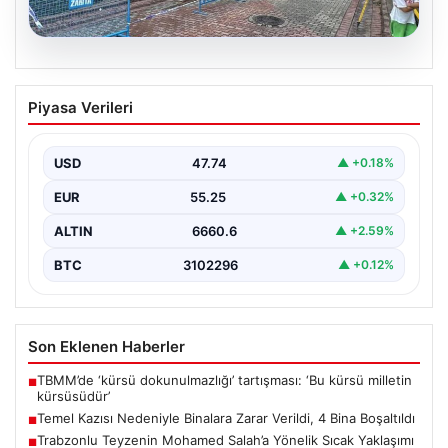
08.08.2026
Temel Kazısı Nedeniyle Binalara Zarar
Piyasa Verileri
Verildi, 4 Bina Boşaltıldı
Sultangazi ilçesinde gerçekleşen inşaat temel kazısı
sırasında ciddi hasarlar oluştu ve bu durum
USD
47.74
▲ +0.18%
sonucunda…
EUR
55.25
▲ +0.32%
ALTIN
6660.6
▲ +2.59%
BTC
3102296
▲ +0.12%
Son Eklenen Haberler
TBMM’de ‘kürsü dokunulmazlığı’ tartışması: ‘Bu kürsü milletin
■
kürsüsüdür’
Temel Kazısı Nedeniyle Binalara Zarar Verildi, 4 Bina Boşaltıldı
■
Trabzonlu Teyzenin Mohamed Salah’a Yönelik Sıcak Yaklaşımı
■