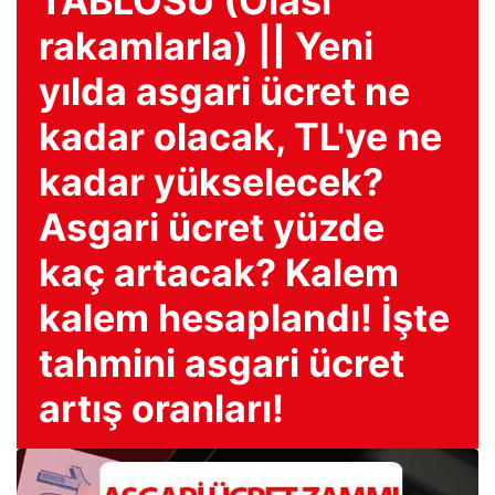
TABLOSU (Olası
rakamlarla) || Yeni
yılda asgari ücret ne
kadar olacak, TL'ye ne
kadar yükselecek?
Asgari ücret yüzde
kaç artacak? Kalem
kalem hesaplandı! İşte
tahmini asgari ücret
artış oranları!