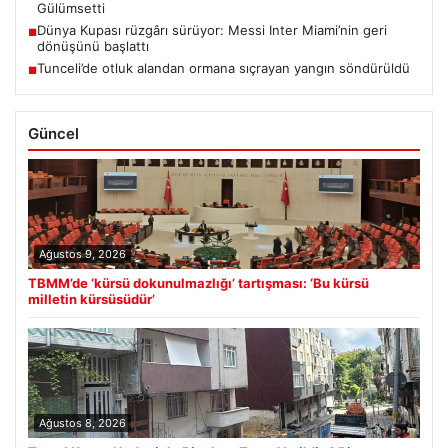
Gülümsetti
Dünya Kupası rüzgârı sürüyor: Messi Inter Miami’nin geri
■
dönüşünü başlattı
Tunceli’de otluk alandan ormana sıçrayan yangın söndürüldü
■
Güncel
Ağustos 9, 2026
TBMM’de ‘kürsü dokunulmazlığı’ tartışması: ‘Bu kürsü
milletin kürsüsüdür’
Ağustos 8, 2026