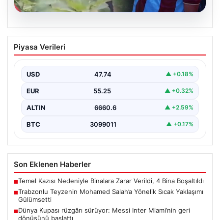
07.08.2026
Trabzonlu Teyzenin Mohamed Salah’a
Piyasa Verileri
Yönelik Sıcak Yaklaşımı Gülümsetti
Trabzonspor’un yeni transferi, dünya yıldızı Mohamed
Salah, bir reklam filmi çekimi için Trabzon’un Araklı…
USD
47.74
▲ +0.18%
EUR
55.25
▲ +0.32%
ALTIN
6660.6
▲ +2.59%
BTC
3099011
▲ +0.17%
Son Eklenen Haberler
Temel Kazısı Nedeniyle Binalara Zarar Verildi, 4 Bina Boşaltıldı
■
Trabzonlu Teyzenin Mohamed Salah’a Yönelik Sıcak Yaklaşımı
■
Gülümsetti
Dünya Kupası rüzgârı sürüyor: Messi Inter Miami’nin geri
■
dönüşünü başlattı