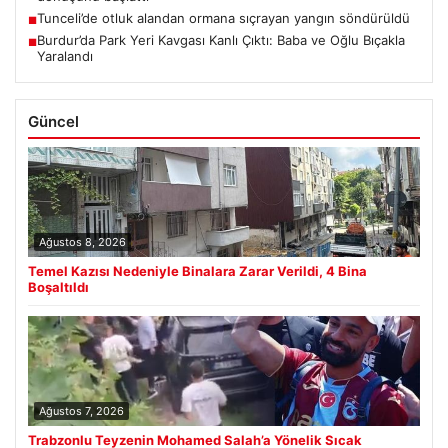
Tunceli’de otluk alandan ormana sıçrayan yangın söndürüldü
■
Burdur’da Park Yeri Kavgası Kanlı Çıktı: Baba ve Oğlu Bıçakla
■
Yaralandı
Güncel
Ağustos 8, 2026
Temel Kazısı Nedeniyle Binalara Zarar Verildi, 4 Bina
Boşaltıldı
Ağustos 7, 2026
Trabzonlu Teyzenin Mohamed Salah’a Yönelik Sıcak