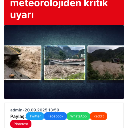
meteorolojiden kritik
uyarı
admin
•
20.09.2025 13:59
Paylaş:
Twitter
Facebook
WhatsApp
Reddit
Pinterest