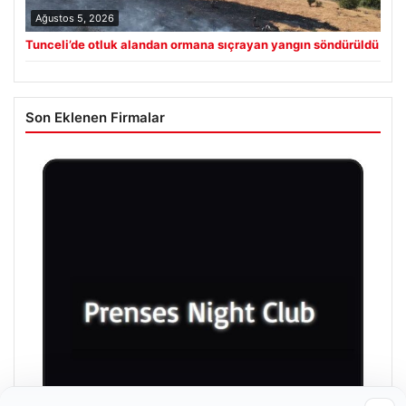
Ağustos 5, 2026
Tunceli’de otluk alandan ormana sıçrayan yangın söndürüldü
Son Eklenen Firmalar