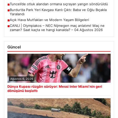
Tunceli’de otluk alandan ormana sıçrayan yangın söndürüldü
■
Burdur’da Park Yeri Kavgası Kanlı Çıktı: Baba ve Oğlu Bıçakla
■
Yaralandı
Açık Hava Mutfakları ve Modern Yaşam Bölgeleri
■
CANLI | Olympiakos – NEC Nijmegen maç anlatımı! Maç ne
■
zaman? Saat kaçta ve hangi kanalda? – 04 Ağustos 2026
Güncel
Ağustos 6, 2026
Dünya Kupası rüzgârı sürüyor: Messi Inter Miami’nin geri
dönüşünü başlattı