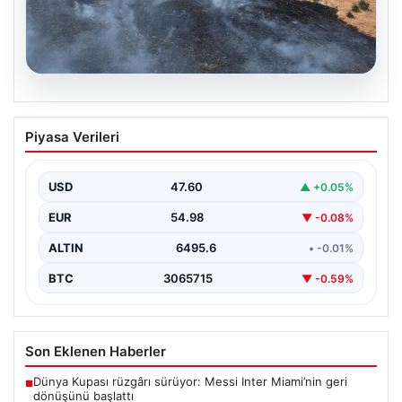
05.08.2026
Tunceli’de otluk alandan ormana
Piyasa Verileri
sıçrayan yangın söndürüldü
USD
47.60
▲ +0.05%
EUR
54.98
▼ -0.08%
ALTIN
6495.6
• -0.01%
BTC
3065715
▼ -0.59%
Son Eklenen Haberler
Dünya Kupası rüzgârı sürüyor: Messi Inter Miami’nin geri
■
dönüşünü başlattı