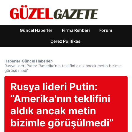
Güncel Haberler
Firma Rehberi
Forum
Çerez Politikası
Haberler
›
Güncel Haberler
›
Rusya lideri Putin: “Amerika'nın teklifini aldık ancak metin bizimle
görüşülmedi”
Rusya lideri Putin:
“Amerika'nın teklifini
aldık ancak metin
bizimle görüşülmedi”