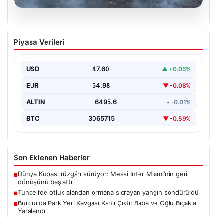
05.08.2026
Tunceli’de otluk alandan ormana
Piyasa Verileri
sıçrayan yangın söndürüldü
USD
47.60
▲ +0.05%
EUR
54.98
▼ -0.08%
ALTIN
6495.6
• -0.01%
BTC
3065715
▼ -0.59%
Son Eklenen Haberler
Dünya Kupası rüzgârı sürüyor: Messi Inter Miami’nin geri
■
dönüşünü başlattı
Tunceli’de otluk alandan ormana sıçrayan yangın söndürüldü
■
Burdur’da Park Yeri Kavgası Kanlı Çıktı: Baba ve Oğlu Bıçakla
■
Yaralandı