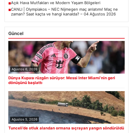
Açık Hava Mutfakları ve Modern Yaşam Bölgeleri
■
CANLI | Olympiakos – NEC Nijmegen maç anlatımı! Maç ne
■
zaman? Saat kaçta ve hangi kanalda? – 04 Ağustos 2026
Güncel
Ağustos 6, 2026
Dünya Kupası rüzgârı sürüyor: Messi Inter Miami’nin geri
dönüşünü başlattı
Ağustos 5, 2026
Tunceli’de otluk alandan ormana sıçrayan yangın söndürüldü