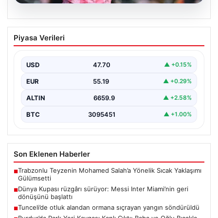
06.08.2026
Dünya Kupası rüzgârı sürüyor: Messi
Piyasa Verileri
Inter Miami’nin geri dönüşünü başlattı
Inter Miami, Leagues Cup maçında Atletico San Luis
karşısında geriye düştüğü bir mücadelede sahadan…
USD
47.70
▲ +0.15%
EUR
55.19
▲ +0.29%
ALTIN
6659.9
▲ +2.58%
BTC
3095451
▲ +1.00%
Son Eklenen Haberler
Trabzonlu Teyzenin Mohamed Salah’a Yönelik Sıcak Yaklaşımı
■
Gülümsetti
Dünya Kupası rüzgârı sürüyor: Messi Inter Miami’nin geri
■
dönüşünü başlattı
Tunceli’de otluk alandan ormana sıçrayan yangın söndürüldü
■
Burdur’da Park Yeri Kavgası Kanlı Çıktı: Baba ve Oğlu Bıçakla