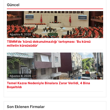
Güncel
Ağustos 9, 2026
TBMM’de ‘kürsü dokunulmazlığı’ tartışması: ‘Bu kürsü
milletin kürsüsüdür’
Ağustos 8, 2026
Temel Kazısı Nedeniyle Binalara Zarar Verildi, 4 Bina
Boşaltıldı
Son Eklenen Firmalar