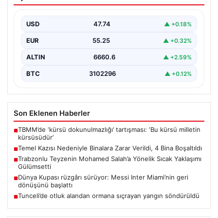
Verildi, 4 Bina Boşaltıldı
Sultangazi ilçesinde gerçekleşen inşaat temel kazısı
sırasında ciddi hasarlar oluştu ve bu durum
USD
47.74
▲ +0.18%
sonucunda…
EUR
55.25
▲ +0.32%
ALTIN
6660.6
▲ +2.59%
BTC
3102296
▲ +0.12%
Son Eklenen Haberler
TBMM’de ‘kürsü dokunulmazlığı’ tartışması: ‘Bu kürsü milletin
■
kürsüsüdür’
Temel Kazısı Nedeniyle Binalara Zarar Verildi, 4 Bina Boşaltıldı
■
Trabzonlu Teyzenin Mohamed Salah’a Yönelik Sıcak Yaklaşımı
■
Gülümsetti
Dünya Kupası rüzgârı sürüyor: Messi Inter Miami’nin geri
■
dönüşünü başlattı
Tunceli’de otluk alandan ormana sıçrayan yangın söndürüldü
■